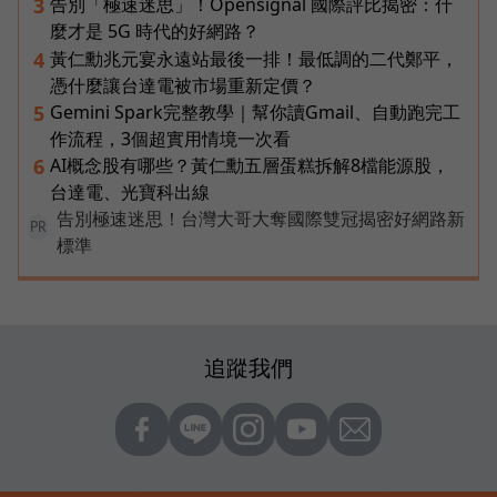
告別「極速迷思」！Opensignal 國際評比揭密：什
3
麼才是 5G 時代的好網路？
黃仁勳兆元宴永遠站最後一排！最低調的二代鄭平，
4
憑什麼讓台達電被市場重新定價？
Gemini Spark完整教學｜幫你讀Gmail、自動跑完工
5
作流程，3個超實用情境一次看
AI概念股有哪些？黃仁勳五層蛋糕拆解8檔能源股，
6
台達電、光寶科出線
告別極速迷思！台灣大哥大奪國際雙冠揭密好網路新
PR
標準
追蹤我們