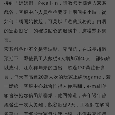
接到「媽媽們」的call-in，請教怎麼樣進入宏碁
戲谷，客服中心人員往往要花上兩個多小時，從
如何上網開始教起，可見以「遊戲服務商」自居
的宏碁戲谷，的確從貼心的服務中，虜獲眾多網
友。
宏碁戲谷也不全是零缺點、零問題，在成長超過
預期下，即使員工人數從4人增加到40人，卻仍難
以應付。江永祥無奈的道出，超過130萬註冊會
員，每天有高達20萬人次的玩家上線玩game，若
一斷線，客服中心就會忙得人仰馬翻，e-mail信
箱會被抱怨信函給塞爆，他回憶道，去年過年曾
經發生一次大災難，戲谷斷線2天，工程師在解問
題當中，有部分玩家無法連上線，不僅惹來抱怨