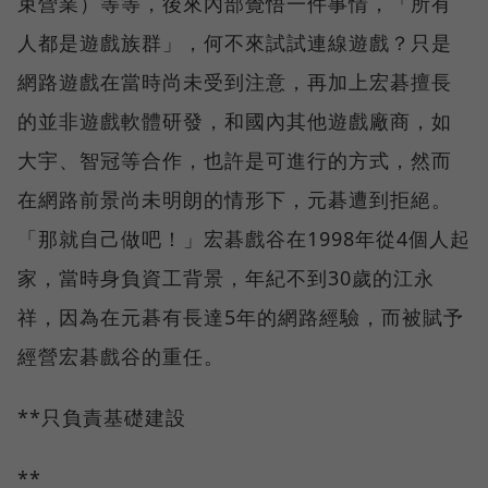
束營業）等等，後來內部覺悟一件事情，「所有
人都是遊戲族群」，何不來試試連線遊戲？只是
網路遊戲在當時尚未受到注意，再加上宏碁擅長
的並非遊戲軟體研發，和國內其他遊戲廠商，如
大宇、智冠等合作，也許是可進行的方式，然而
在網路前景尚未明朗的情形下，元碁遭到拒絕。
「那就自己做吧！」宏碁戲谷在1998年從4個人起
家，當時身負資工背景，年紀不到30歲的江永
祥，因為在元碁有長達5年的網路經驗，而被賦予
經營宏碁戲谷的重任。
**只負責基礎建設
**