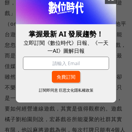
餅，但是宏碁戲谷從明年起，不但要從「網站遊
戲」（web-game）發兵，直搗「連線遊戲」
（on-line game）市場，開發WAP手機等其他平
掌握最新 AI 發展趨勢！
台遊戲的腳步也在加緊當中，進軍大陸更是不能
立即訂閱《數位時代》日報、《一天
怠忽的計畫，因為江永祥說「game不只是遊戲，
一AI》圖解日報
而是一個娛樂產業」，也是整合電影與音樂的最
佳媒體。
雖然宏碁戲谷信心滿滿，但是普遍業界的看法卻
不樂觀。華義總經理黃博弘就認為，宏碁戲谷只
訂閱即同意
巨思文化隱私權政策
是一群懂網路的人，對於遊戲則是沒什麼概念，
要如何經營連線遊戲，其實是值得觀察的。遊戲
橘子劉柏園則說，宏碁戲谷所能凝聚的社群其實
有限，他以麻將遊戲為例，每次打牌只能有4個人