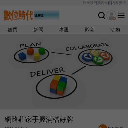
關於我們
廣告合作
內容授權
熱門
新聞
專題
影音
活動
網路莊家手握滿檔好牌