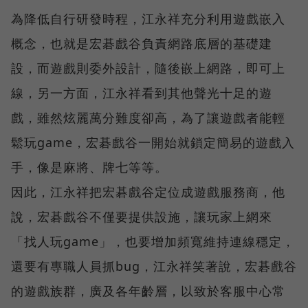
為降低自行研發時程，江永祥充分利用遊戲嵌入
概念，也就是宏碁戲谷負責網路底層的基礎建
設，而遊戲則委外設計，隨後嵌上網路，即可上
線，另一方面，江永祥看到其他聲光十足的遊
戲，雖然炫麗萬分難度卻高，為了讓遊戲者能輕
鬆玩game，宏碁戲谷一開始就鎖定簡易的遊戲入
手，像是麻將、牌七等等。
因此，江永祥把宏碁戲谷定位成遊戲服務商，他
說，宏碁戲谷不僅要提供設施，讓玩家上網來
「找人玩game」，也要增加頻寬維持連線穩定，
還要有專職人員抓bug，江永祥笑著說，宏碁戲谷
的遊戲族群，廣及各年齡層，以致於客服中心常