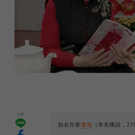
分享
知名作家
瓊瑤
（本名陳喆，2