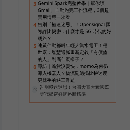
Gemini Spark完整教學｜幫你讀
3
Gmail、自動跑完工作流程，3個超
實用情境一次看
告別「極速迷思」！Opensignal 國
4
際評比揭密：什麼才是 5G 時代的好
網路？
連黃仁勳都叫年輕人當水電工！程
5
世嘉：智慧通膨重新定義「有價值
的人」到底什麼樣子？
專訪｜進貨沒變快，momo為何仍
6
導入機器人？物流副總揭比拚速度
更棘手的缺工難題
告別極速迷思！台灣大哥大奪國際
PR
雙冠揭密好網路新標準