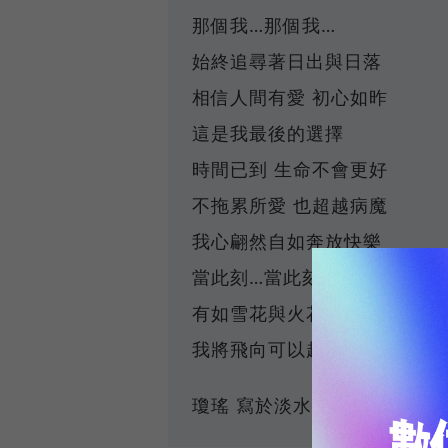
那個我…那個我…
始終追尋著日出與日落
相信人間有愛 初心如昨
這是我最後的選擇
時間已到 生命不會更好
不拖累所愛 也超越病魔
我心翩然自如奔放快樂
當此刻…當此刻…
有如雪花與火花同時綻放
我將飛向可以起舞的星河
瓊瑤 寫於淡水雙映樓