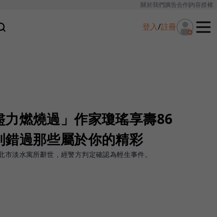
關於我們
廣告合作
內容授權
登入
/
註冊
盡力燃燒過」作家瓊瑤享壽86
別錯過那些屬於你的精彩
新北市淡水寓所辭世，經警方判定確認為輕生事件。