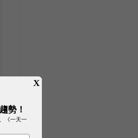
X
展趨勢！
、《一天一