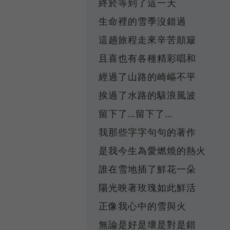
終於等到了這一天
生命裡的雪季沒錯過
這趟旅程走來辛苦顛簸
且喜也有各種精彩唱和
經過了山路的崎嶇不平
挨過了水路的駭浪風波
留下了…留下了…
我那些字字句句的著作
是我今生為愛燃燒的熱火
誰在雪地插了鮮花一朵
陽光映著玫瑰如此鮮活
正像我心中的雪與火
無論是好是壞是對是錯