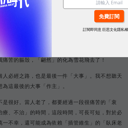
友知音們：
訂閱即同意
巨思文化隱私
難過。我已經「翩然」的去了！
，代表的是「自主、自在、自由」的「飛翔」，優美
我痛苦的軀殼，「翩然」的化為雪花飛去了！
個人必經之路，也是最後一件「大事」。我不想聽天
想為這最後的大事「作主」。
不是很好。當人老了，都要經過一段很痛苦的「衰
治療、不治」的時間，這段時間，可長可短，對於必
萬一不幸，還可能成為依賴「插管維生」的「臥床老