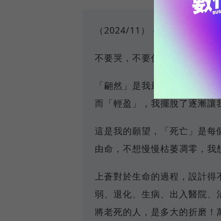
（2024/11） 各位親愛的朋
不要哭，不要傷心，不要為我
「翩然」是我最喜歡的兩個字
而「輕盈」，我擺脫了逐漸讓
這是我的願望，「死亡」是每
由命，不想慢慢枯萎凋零，我
上蒼對於生命的過程，設計得
弱、退化、生病、出入醫院、
將老死的人，是多大的折磨！