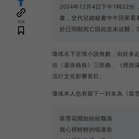
2024年12月4日下午1時2
書，交代兒媳秘書中午回家看
收藏
於已明顯死亡因此並未送醫，享
瓊瑤名下言情小說無數，由於多
括《還珠格格》三部曲、《煙雨濛
流行文化影響甚巨。
瓊瑤本人也有留下一封名為《當
當雪花開始紛紛飄落
我心裡輕輕的唱著歌