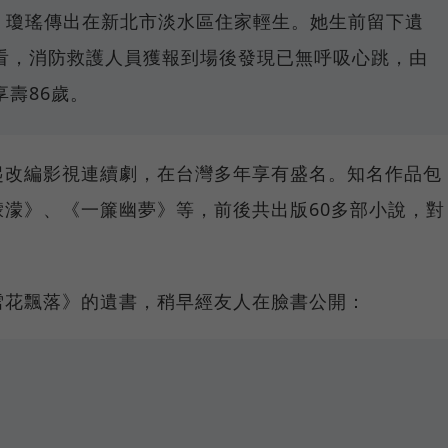
2分，瓊瑤傳出在新北市淡水區住家輕生。她生前留下遺
看，消防救護人員獲報到場後發現已無呼吸心跳，由
壽86歲。
起改編影視連續劇，在台灣多年享有盛名。知名作品包
濛》、《一簾幽夢》等，前後共出版60多部小說，對
雪花飄落》的遺書，稍早經友人在臉書公開：