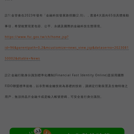
註1:金管會在2023年發布「金融科技發展路徑圖(2.0)」，透過4大面向65項具體推動
事項，希望能實現更包容、公平、永續及國際的金融科技生態環境。
https://www.fsc.gov.tw/ch/home.jsp?
id=96&parentpath=0,2&mcustomize=news_view.jsp&dataserno=2023081
50002&dtable=News
註2:金融行動身分識別標準化機制(Financial Fast Identity Online)是採用國際
FIDO聯盟標準規格，以非對稱金鑰技術為基礎的技術，讓綁定行動裝置及生物特徵之
用戶，無須持晶片金融卡或是輸入帳號密碼，可安全進行身分識別。