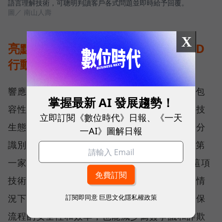
語言理解技術，可聰明判讀客戶各式問題並即時給予回覆。
圖／ 南山人壽
X
亮點三：領先同業，首創金融Fast-ID
行動投保
響應金管會金融科技發展路徑圖
，實現更具包
註1
掌握最新 AI 發展趨勢！
容性、公平性、永續性及與國際接軌的金融科技
立即訂閱《數位時代》日報、《一天
生態環境，南山人壽今年首創導入金融行動身分
一AI》圖解日報
識別標準化機制
技術於行動投保，成為國內第
註2
一家採用金融Fast-ID行動投保的保險公司。這項
技術，讓保戶能夠在完全不帶任何實體證件的情
況下，也能快速安全地完成投保，不僅提高投保
訂閱即同意
巨思文化隱私權政策
流程的安全性和效率，也能減少偽簽爭議和詐欺