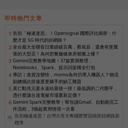
即時熱門文章
告別「極速迷思」！Opensignal 國際評比揭密：什
1
麼才是 5G 時代的好網路？
全台最大全聯首日業績破百萬，蔡篤昌：還會有更厲
2
害的大型店！為何把餐廳健身房都搬上樓？
Gemini完整教學地圖！37篇實測整理，
3
Notebooks、Spark、提示詞架構全打包
專訪｜進貨沒變快，momo為何仍導入機器人？物流
4
副總揭比拚速度更棘手的缺工難題
黃仁勳兆元宴永遠站最後一排！最低調的二代鄭平，
5
憑什麼讓台達電被市場重新定價？
Gemini Spark完整教學｜幫你讀Gmail、自動跑完工
6
作流程，3個超實用情境一次看
告別極速迷思！台灣大哥大奪國際雙冠揭密好網路新
PR
標準