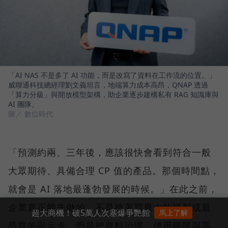
「AI NAS 不是多了 AI 功能，而是改寫了資料在工作流的位置。」
威聯通科技總經理劉文義坦言，地端算力成本高昂，QNAP 透過
「算力分級」與開放模型架構，助企業逐步建構私有 RAG 知識庫與
AI 團隊。
圖／ 數位時代
「預測約兩、三年後，應該很快會看到符合一般
大眾期待、具備合理 CP 值的產品。那個時間點，
就會是 AI 落地最蓬勃發展的時候。」在此之前，
企業真正能先做的，不是搶著買最大的模型或最
超大商機！破5萬人次塞爆爭艷館
馬上了解
昂貴的顯示卡，而是把資料治理、使用權限與高