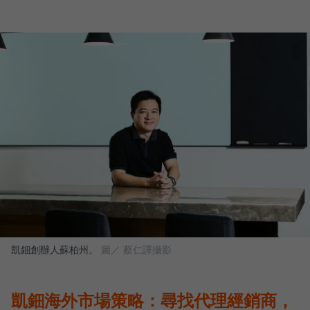
凱鈿創辦人蘇柏州。
圖／ 蔡仁譯攝影
凱鈿海外市場策略：尋找代理經銷商，