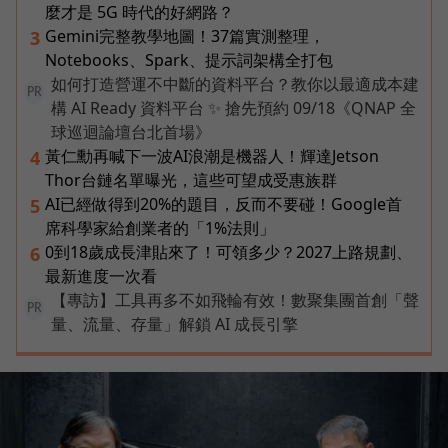
麼才是 5G 時代的好網路？
Gemini完整教學地圖！37篇實測整理，
3
Notebooks、Spark、提示詞架構全打包
如何打造營運不中斷的資料平台？教你以最適成本建
PR
構 AI Ready 資料平台 ✨ 搶先預約 09/18《QNAP 全
球巡迴論壇台北首場》
黃仁勳再喊下一波AI浪潮是機器人！輝達Jetson
4
Thor台鏈名單曝光，這些可望成受惠族群
AI已經做得到20%的題目，反而不要碰！Google首
5
席科學家給創業者的「1%法則」
0到18歲成長津貼來了！可領多少？2027上路規劃、
6
最新進度一次看
【專訪】工具再多不如飛輪有效！數聚集團首創「聲
PR
量、流量、存量」解鎖 AI 成長引擎