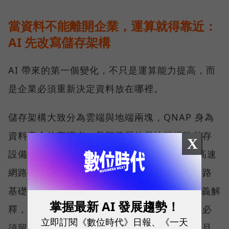
當資料不能離開企業，運算就得靠近：
AI 先改寫儲存架構
AI 帶來的第一個變化，不只是運算能力提高，而
是企業必須重新決定資料放在哪裡。
儲存架構大致分為雲端與地端兩塊，QNAP 身為
資料安全的守護者，長期發展的是地端網路儲存
X
設備（NAS），並擴展至 25GbE、100GbE 高速
網路交換器產品線，提供完整的儲存與高速網路
基礎架構。威聯通科技（QNAP）總經理劉文義解
掌握最新 AI 發展趨勢！
釋，當資料因合規要求或敏感度不能上雲，就必
立即訂閱《數位時代》日報、《一天
須留在靠近使用者與應用的地方；運算需求一旦