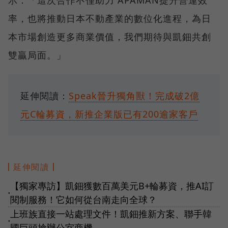
率，也將推動日本不動產業的數位化進程，為日
本市場創造更多商業價值，我們期待與凱鈿共創
雙贏局面。」
延伸閱讀：
Speak晉升獨角獸！完成破2億
元C輪募資，新推企業版已有200逾家客戶
延伸閱讀
【獨家專訪】凱鈿獲數百萬美元B+輪募資，推AI訂
●
閱制服務！它如何從台南走向全球？
上班族直接一站處理文件！凱鈿推新方案、聯手韓
●
國巨頭搶辦公室商機