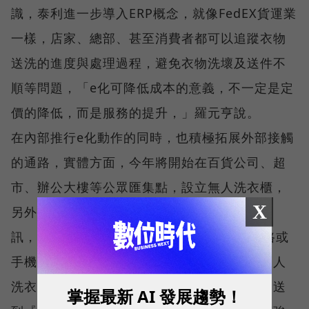
識，泰利進一步導入ERP概念，就像FedEX貨運業
一樣，店家、總部、甚至消費者都可以追蹤衣物
送洗的進度與處理過程，避免衣物洗壞及送件不
順等問題，「e化可降低成本的意義，不一定是定
價的降低，而是服務的提升，」羅元亨說。
在內部推行e化動作的同時，也積極拓展外部接觸
的通路，實體方面，今年將開始在百貨公司、超
市、辦公大樓等公眾匯集點，設立無人洗衣櫃，
X
另外也設立洗衣網站，提供衣物清潔保養的資
訊，並開發WAP界面，消費者不僅可以用網路或
手機進行下單、查詢帳目，以及也可以設定個人
洗衣的要求，調度衣物送達地點，「宅配不是送
掌握最新 AI 發展趨勢！