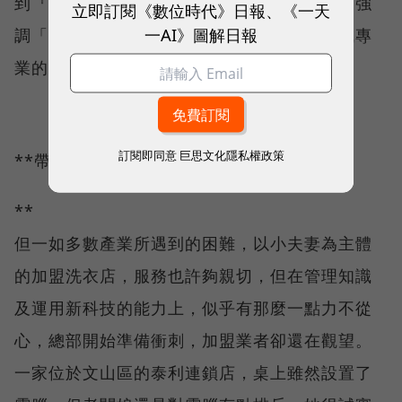
到『家』，而是送到『人』的手上，」羅元亨強
立即訂閱《數位時代》日報、《一天
一AI》圖解日報
調「洗衣業不再是勞力密集的行業，而是變成專
業的衣物保養顧問。」
訂閱即同意
巨思文化隱私權政策
**帶領加盟店轉型
**
但一如多數產業所遇到的困難，以小夫妻為主體
的加盟洗衣店，服務也許夠親切，但在管理知識
及運用新科技的能力上，似乎有那麼一點力不從
心，總部開始準備衝刺，加盟業者卻還在觀望。
一家位於文山區的泰利連鎖店，桌上雖然設置了