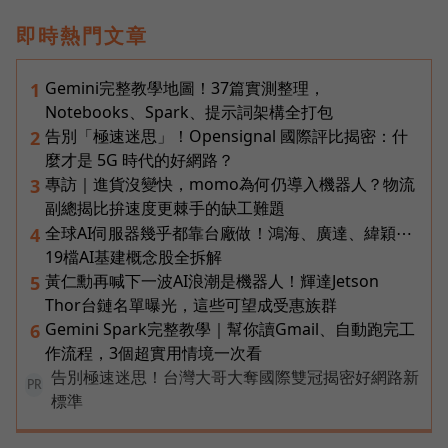
即時熱門文章
Gemini完整教學地圖！37篇實測整理，
1
Notebooks、Spark、提示詞架構全打包
告別「極速迷思」！Opensignal 國際評比揭密：什
2
麼才是 5G 時代的好網路？
專訪｜進貨沒變快，momo為何仍導入機器人？物流
3
副總揭比拚速度更棘手的缺工難題
全球AI伺服器幾乎都靠台廠做！鴻海、廣達、緯穎⋯
4
19檔AI基建概念股全拆解
黃仁勳再喊下一波AI浪潮是機器人！輝達Jetson
5
Thor台鏈名單曝光，這些可望成受惠族群
Gemini Spark完整教學｜幫你讀Gmail、自動跑完工
6
作流程，3個超實用情境一次看
告別極速迷思！台灣大哥大奪國際雙冠揭密好網路新
PR
標準