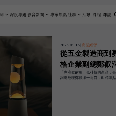
聞
深度專題
影音新聞
專家觀點
社群
活動
課程
雜誌
2025.01.15
|
商業經營
從五金製造商到
格企業副總鄭叡
「專注做耐用、低科技的產品，
副總經理鄭叡澤一開口，即精準