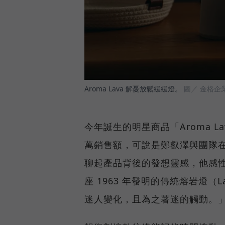
Aroma Lava 解憂放鬆緩緩燈。
圖／ 金格企
今年誕生的明星商品「Aroma 
萬銷售額，可說是鄭叡澤與團隊
聊起產品背後的發想靈感，他感
座 1963 年發明的傳統熔岩燈（
迷人變化，且為之著迷的觸動。