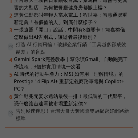
全台最大全聯首日業績破百萬，蔡篤昌：還會有更厲
1
害的大型店！為何把餐廳健身房都搬上樓？
連黃仁勳都叫年輕人當水電工！程世嘉：智慧通膨重
2
新定義「有價值的人」到底什麼樣子？
一張遺照「開口」說話，中間有8道關卡！翊嘉禮儀
3
怎麼做出AI告別式，讓逝者最後道別？
打造 AI 行銷飛輪！破解企業行銷「工具越多卻成效
PR
越差」的盲點
Gemini Spark完整教學｜幫你讀Gmail、自動跑完工
4
作流程，3個超實用情境一次看
AI 時代的行動生產力：MSI 如何用「理解情境」的
5
Prestige 14 Flip AI+ 重新定義商務筆電與 Copilot+
PC？
黃仁勳兆元宴永遠站最後一排！最低調的二代鄭平，
6
憑什麼讓台達電被市場重新定價？
告別極速迷思！台灣大哥大奪國際雙冠揭密好網路新
PR
標準