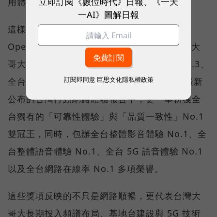
立即訂閱《數位時代》日報、《一天
用體驗。
一AI》圖解日報
這樣的轉變，也反映在國際權威網路分析機構
Opensignal 公布的評比結果。今年初，台灣大
哥大不僅率先奪下「 4G／5G 在線率全球 No.3、
訂閱即同意
巨思文化隱私權政策
全台 No.1 」國際級榮譽，在 Opensignal 最新
公布的台灣行動網路體驗報告中，更一舉斬獲全
台獨有的「可靠性體驗」與「品質一致性」No.1
雙冠王，同時，包辦全台整體影音體驗 No.1、全
台整體語音體驗 No.1、全台 5G 語音體驗 No.1
以及全台網路在線率 No.1 多項榮譽。
這些獎項反映的不只是網路順暢，更代表台灣大
哥大長期投入頻譜布局、基地台建設與 5G 技術