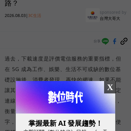
路？
sponsored by
2026.08.03
|
3C生活
台灣大哥大
分享
過去，下載速度是評價電信服務的重要指標，但
在 5G 成為工作、娛樂、生活不可或缺的數位基
礎設施後，消費者發現，再快的網速，如果不能
X
讓其在人潮聚集、高速移動或室內空間維持穩定
連線，即無法轉換成好的使用體驗，也因如此，
衡量「好網路」的標準，也逐漸從追求測速數
掌握最新 AI 發展趨勢！
字，轉向任何時間、任何地點都能穩定連線的使