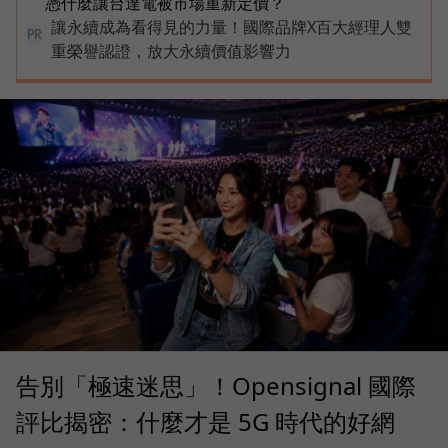
憑什麼讓台達電被市場重新定價？
讓永續成為看得見的力量！國際品牌X百大經理人雙
PR
重榮譽認證，放大永續價值影響力
告別「極速迷思」！Opensignal 國際
評比揭密：什麼才是 5G 時代的好網