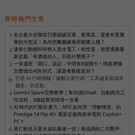
即時熱門文章
全台最大全聯首日業績破百萬，蔡篤昌：還會有更厲
1
害的大型店！為何把餐廳健身房都搬上樓？
連黃仁勳都叫年輕人當水電工！程世嘉：智慧通膨重
2
新定義「有價值的人」到底什麼樣子？
一張遺照「開口」說話，中間有8道關卡！翊嘉禮儀
3
怎麼做出AI告別式，讓逝者最後道別？
打造 AI 行銷飛輪！破解企業行銷「工具越多卻成效
PR
越差」的盲點
Gemini Spark完整教學｜幫你讀Gmail、自動跑完工
4
作流程，3個超實用情境一次看
AI 時代的行動生產力：MSI 如何用「理解情境」的
5
Prestige 14 Flip AI+ 重新定義商務筆電與 Copilot+
PC？
黃仁勳兆元宴永遠站最後一排！最低調的二代鄭平，
6