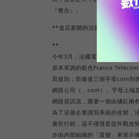
『整合』。
**老店新開的法國電信公司
**
今年3月，法國電信正式換上了新
原本單調的藍色France Tel
寫規則；而最後三個字母com則
網路公司（﹒com）。字母上端
網路資訊流，圍著一個由橘紅兩色
為了這個企業識別系統的改變，法
廣告行銷，這不僅僅是從外觀改
步由內部組織的「質變」來宣示