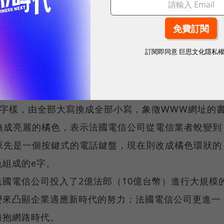
訂閱即同意
巨思文化隱私
裝。
ecom字樣，由全部大寫換成全部小寫，象徵WWW網址的
換成亮麗的橘色，表示法國電信公司從電信業者蛻變到
原先是一個按鍵式的電話鍵盤，現在則改成橘色環狀的
組成的e字。
國電信公司投入了2億法郎（10億台幣）進行大規模
變來凸顯企業適應新時代的努力；法國電信公司更進一
擁抱網路時代。