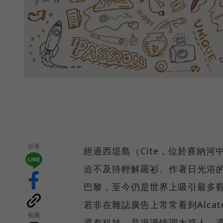
分享
經過西堤島（Cite，位於賽納
迫不及待輕解羅衫、作著日光浴
巴黎，至今仍是世界上吸引最多
若非在雜誌廣告上常常看到Alca
收藏
還有科技。是浪漫情調太惑人，