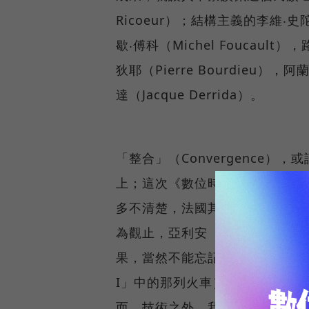
Ricoeur）；結構主義的李維‧史陀（
歇‧傅科（Michel Foucault）
狄耶（Pierre Bourdieu），
達（Jacque Derrida）。
「整合」（Convergence
上；這次《數位時代》在法國所
多不清楚，法國其實有著與美國
為觀止，亞利安（Arian）火箭
果，當然不能忘記英法海底隧道中飛
I」中的那列火車）。「整合」
而，技術之外，我們還可以看到