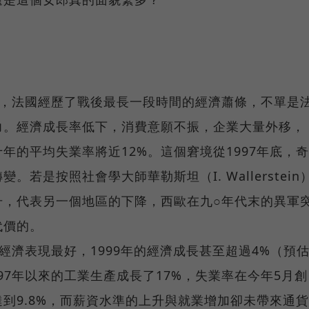
間，法國經歷了戰後最長一段時間的經濟蕭條，不單是
力。經濟成長率低下，消費意願不振，企業大量外移，
年的平均失業率將近12%。這個窘境從1997年底，奇
若是按照社會學大師華勒斯坦（I. Wallerstein
升，代表另一個地區的下降，西歐在九○年代末的異軍
代價的。
國的經濟表現最好，1999年的經濟成長甚至超過4%（預
997年以來的工業生產成長了17%，失業率在今年5月創
達到9.8%，而薪資水準的上升與就業增加卻未帶來通貨