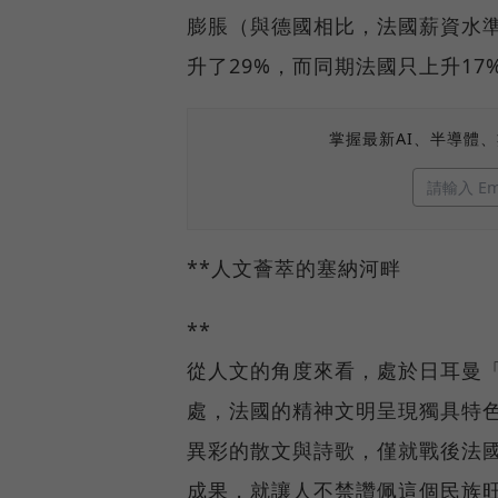
膨脹（與德國相比，法國薪資水準
升了29%，而同期法國只上升1
掌握最新AI、半導體
**人文薈萃的塞納河畔
**
從人文的角度來看，處於日耳曼
處，法國的精神文明呈現獨具特
異彩的散文與詩歌，僅就戰後法
成果，就讓人不禁讚佩這個民族旺