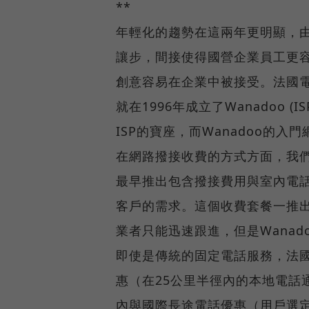
**
年輕化的趨勢在這兩年更明顯，由
讓步，間接使得國營企業員工更
創意容易在企業中被接受。法國電
就在1996年成立了Wanadoo
ISP的寶座，而Wanadoo的入
在網路撥接收費的方式方面，我們
最早推出包含撥接費用與室內電話
客戶的需求。這個收費套餐一推出，AO
業者只能迅速跟進，但是Wana
即使是傳統的固定電話服務，法
惠（在25公里半徑內的本地電話
內與國際長途電話優惠（用戶選