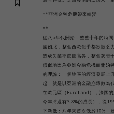
**亞洲金融危機帶來轉變
**
從八○年代開始，整整十年的時
國如此，整個西歐似乎都欲振乏
造成失業率節節高昇，整個灰暗十
蹟似地因為亞洲金融危機而開始轉變。
的理論：一個地區的經濟發展上
起，就是以亞洲的金融崩壞做為
在歐元區（EuroLand），法
今年將還有3.8%的成長），從1
下新低：八年來首次低於10%，