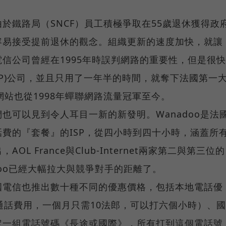
於鐵路局（SNCF）員工積極爭取在55歲退休獲得政
容易接受提前退休的觀念。組織更新的速度加快，就讓
信公司曾經在1995年時誤判網路的重要性，但是很快
 (ISP)公司，並且只用了一年半的時間，就奪下法國第一
門網站也從1998年蟬聯網路流量冠軍至今。
也可以見到令人耳目一新的新發明。Wanadoo是法
費的『套餐』的ISP，從四小時到四十小時，涵蓋所
L France與Club-Internet兩家第二與第三位的
doo已經大幅拉大與競爭對手的距離了。
國電信也推出數十種不同的優惠價格，包括本地電話優
通話費用，一個月只需10法郎，可以打六個小時）、國
定一組電話號碼《長途或國際》，所有打到這個電話號