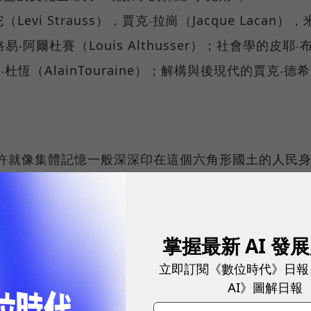
Levi Strauss），賈克‧拉崗（Jacque Lacan），
，路易‧阿爾杜賽（Louis Althusser）；社會學的皮耶‧
阿蘭‧杜恆（AlainTouraine）；解構與後現代的賈克‧德希
），或許就像集體記憶一般深深印在這個六角形國土的人民
進行的密集採訪，就圍繞在這樣強烈的感受中。我們大
不相上下的軟體發展歷史，電信研發技術也足以令人嘆
與空中巴士（AirBus）已經展現了她在航太科技的成
掌握最新 AI 發
馳的「歐洲之星」（EuroStar，電影「不可能任務
立即訂閱《數位時代》日報
，在這個新世紀中，將出現在網路與通訊兩個領域之間
AI》圖解日報
更深刻的面向：人文與科技在尊重人性價值的前提下的