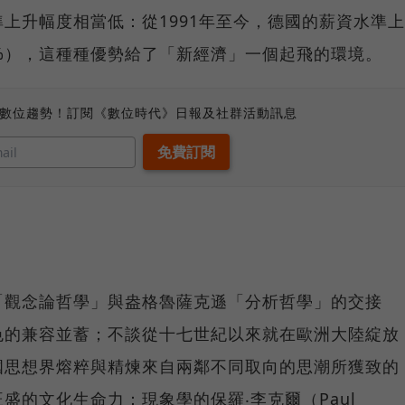
上升幅度相當低：從1991年至今，德國的薪資水準上
7%），這種種優勢給了「新經濟」一個起飛的環境。
、數位趨勢！訂閱《數位時代》日報及社群活動訊息
「觀念論哲學」與盎格魯薩克遜「分析哲學」的交接
色的兼容並蓄；不談從十七世紀以來就在歐洲大陸綻放
國思想界熔粹與精煉來自兩鄰不同取向的思潮所獲致的
盛的文化生命力：現象學的保羅‧李克爾（Paul