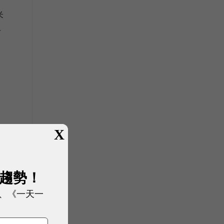
米
布
身
X
展趨勢！
、《一天一
；