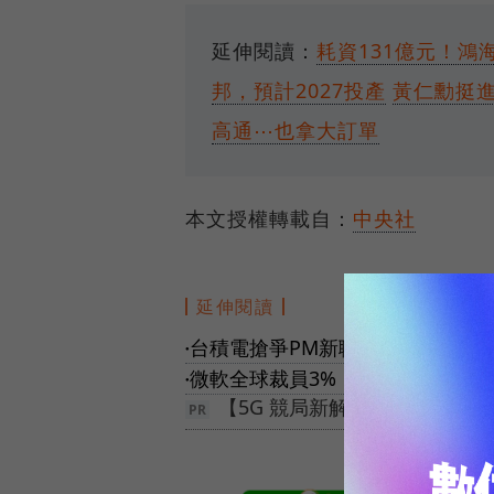
延伸閱讀：
耗資131億元！鴻
邦，預計2027投產
黃仁勳挺進沙
高通⋯也拿大訂單
本文授權轉載自：
中央社
延伸閱讀
台積電搶爭PM新職缺！「AI產品
●
微軟全球裁員3%！一次讓6,000
●
【5G 競局新解】告別極速迷