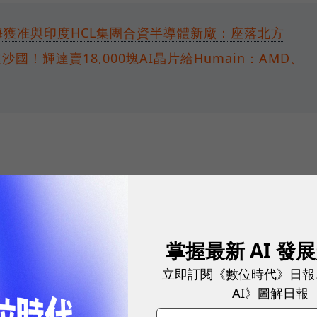
海獲准與印度HCL集團合資半導體新廠：座落北方
國！輝達賣18,000塊AI晶片給Humain：AMD、
經理」是什麼？年薪多少？必備技能有哪些？
名員工走人：瞄準管理層開刀，為AI大佈署暖身？
掌握最新 AI 發
思！ 台灣大哥大奪雙冠，重定義「好網路」
立即訂閱《數位時代》日報
AI》圖解日報