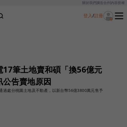
關於我們
廣告合作
內容授權
登入
/
註冊
17筆土地賣和碩「換56億元
訊公告賣地原因
通過處分桃園土地及不動產，以新台幣56億3800萬元售予