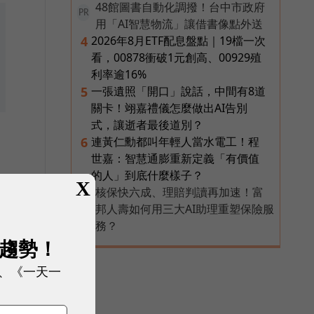
48館圖書自動化調撥！台中市政府
PR
用「AI智慧物流」讓借書像點外送
2026年8月ETF配息盤點｜19檔一次
4
看，00878衝破1元創高、00929殖
利率逾16%
一張遺照「開口」說話，中間有8道
5
關卡！翊嘉禮儀怎麼做出AI告別
式，讓逝者最後道別？
連黃仁勳都叫年輕人當水電工！程
6
世嘉：智慧通膨重新定義「有價值
的人」到底什麼樣子？
X
核保快六成、理賠判讀再加速！富
PR
邦人壽如何用三大AI助理重塑保險服
務？
展趨勢！
、《一天一