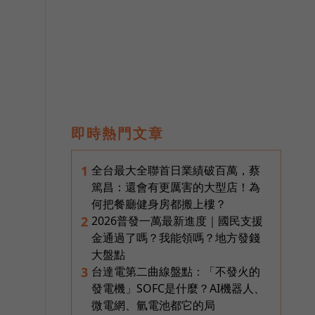
即時熱門文章
全台最大全聯首日業績破百萬，蔡
1
篤昌：還會有更厲害的大型店！為
何把餐廳健身房都搬上樓？
2026普發一萬最新進度｜國民支援
2
金通過了嗎？我能領嗎？地方發錢
大盤點
台達電第二曲線盤點：「不發火的
3
發電機」SOFC是什麼？AI機器人、
微電網、氫電池都它的局