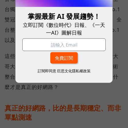
台獨有的「可靠性體驗」與「品質一致性」No.1
掌握最新 AI 發展趨勢！
雙冠王，同時，包辦全台整體影音體驗 No.1、全
立即訂閱《數位時代》日報、《一天
台整體語音體驗 No.1、全台 5G 語音體驗 No.1
一AI》圖解日報
以及全台網路在線率 No.1 多項榮譽。
這些獎項反映的不只是網路順暢，更代表台灣大
哥大長期投入頻譜布局、基地台建設與 5G 技術
訂閱即同意
巨思文化隱私權政策
整合所累積的成果，也讓外界重新思考：究竟什
麼才是真正的好網路？
真正的好網路，比的是長期穩定、而非
單點測速