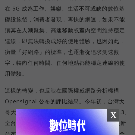
在 5G 成為工作、娛樂、生活不可或缺的數位基
礎設施後，消費者發現，再快的網速，如果不能
讓其在人潮聚集、高速移動或室內空間維持穩定
連線，即無法轉換成好的使用體驗，也因如此，
衡量「好網路」的標準，也逐漸從追求測速數
字，轉向任何時間、任何地點都能穩定連線的使
用體驗。
這樣的轉變，也反映在國際權威網路分析機構
Opensignal 公布的評比結果。今年初，台灣大
哥大不僅率先奪下「 4G／5G 在線率全球 No.3、
X
全台 No.1 」國際級榮譽，在 Opensignal 最新
公布的台灣行動網路體驗報告中，更一舉斬獲全