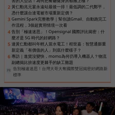
害的大型店！為何把餐廳健身房都搬上樓？
黃仁勳兆元宴永遠站最後一排！最低調的二代鄭平，
2
憑什麼讓台達電被市場重新定價？
Gemini Spark完整教學｜幫你讀Gmail、自動跑完工
3
作流程，3個超實用情境一次看
告別「極速迷思」！Opensignal 國際評比揭密：什
4
麼才是 5G 時代的好網路？
連黃仁勳都叫年輕人當水電工！程世嘉：智慧通膨重
5
新定義「有價值的人」到底什麼樣子？
專訪｜進貨沒變快，momo為何仍導入機器人？物流
6
副總揭比拚速度更棘手的缺工難題
告別極速迷思！台灣大哥大奪國際雙冠揭密好網路新
PR
標準