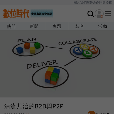
關於我們
廣告合作
內容授權
熱門
新聞
專題
影音
活動
清流共治的B2B與P2P