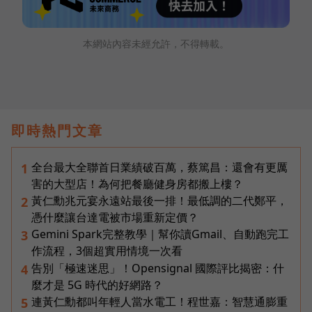
本網站內容未經允許，不得轉載。
即時熱門文章
全台最大全聯首日業績破百萬，蔡篤昌：還會有更厲
1
害的大型店！為何把餐廳健身房都搬上樓？
黃仁勳兆元宴永遠站最後一排！最低調的二代鄭平，
2
憑什麼讓台達電被市場重新定價？
Gemini Spark完整教學｜幫你讀Gmail、自動跑完工
3
作流程，3個超實用情境一次看
告別「極速迷思」！Opensignal 國際評比揭密：什
4
麼才是 5G 時代的好網路？
連黃仁勳都叫年輕人當水電工！程世嘉：智慧通膨重
5