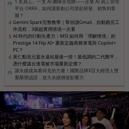
1 名員工、一支 AI 團隊全包辦——企業 AI 員工管理
PR
平台 ORRA，如何讓新創公司撐起研發、銷售到客
服？
Gemini Spark完整教學｜幫你讀Gmail、自動跑完工
4
作流程，3個超實用情境一次看
AI 時代的行動生產力：MSI 如何用「理解情境」的
5
Prestige 14 Flip AI+ 重新定義商務筆電與 Copilot+
PC？
黃仁勳兆元宴永遠站最後一排！最低調的二代鄭平，
6
憑什麼讓台達電被市場重新定價？
讓永續成為看得見的力量！國際品牌X百大經理人雙
PR
重榮譽認證，放大永續價值影響力