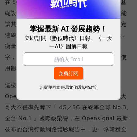
在 5G 成為工作、娛樂、生活不可或缺的數位基
礎設施後，消費者發現，再快的網速，如果不能
讓其在人潮聚集、高速移動或室內空間維持穩定
掌握最新 AI 發展趨勢！
連線，即無法轉換成好的使用體驗，也因如此，
立即訂閱《數位時代》日報、《一天
一AI》圖解日報
衡量「好網路」的標準，也逐漸從追求測速數
字，轉向任何時間、任何地點都能穩定連線的使
用體驗。
這樣的轉變，也反映在國際權威網路分析機構
訂閱即同意
巨思文化隱私權政策
Opensignal 公布的評比結果。今年初，台灣大
哥大不僅率先奪下「 4G／5G 在線率全球 No.3、
全台 No.1 」國際級榮譽，在 Opensignal 最新
公布的台灣行動網路體驗報告中，更一舉斬獲全