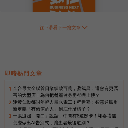
往下滑看下一篇文章
即時熱門文章
全台最大全聯首日業績破百萬，蔡篤昌：還會有更厲
1
害的大型店！為何把餐廳健身房都搬上樓？
連黃仁勳都叫年輕人當水電工！程世嘉：智慧通膨重
2
新定義「有價值的人」到底什麼樣子？
一張遺照「開口」說話，中間有8道關卡！翊嘉禮儀
3
怎麼做出AI告別式，讓逝者最後道別？