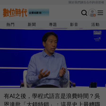
關於我們
廣告合作
內容授權
熱門
新聞
專題
影音
活動
有AI之後，學程式語言是浪費時間？吳
恩達批「大錯特錯」：這是史上最糟職