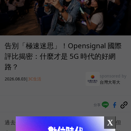
告別「極速迷思」！Opensignal 國際
評比揭密：什麼才是 5G 時代的好網
路？
sponsored by
2026.08.03
|
3C生活
台灣大哥大
分享
X
過去，下載速度是評價電信服務的重要指標，但