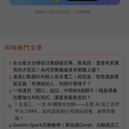
本網站內容未經允許，不得轉載。
即時熱門文章
全台最大全聯首日業績破百萬，蔡篤昌：還會有更厲
1
害的大型店！為何把餐廳健身房都搬上樓？
連黃仁勳都叫年輕人當水電工！程世嘉：智慧通膨重
2
新定義「有價值的人」到底什麼樣子？
一張遺照「開口」說話，中間有8道關卡！翊嘉禮儀
3
怎麼做出AI告別式，讓逝者最後道別？
1 名員工、一支 AI 團隊全包辦——企業 AI 員工管理
PR
平台 ORRA，如何讓新創公司撐起研發、銷售到客
服？
Gemini Spark完整教學｜幫你讀Gmail、自動跑完工
4