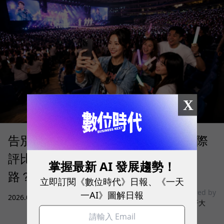
X
告別「極速迷思」！Opensignal 國際
評比揭密：什麼才是 5G 時代的好網
掌握最新 AI 發展趨勢！
路？
立即訂閱《數位時代》日報、《一天
sponsored by
一AI》圖解日報
2026.08.03
|
3C生活
台灣大哥大