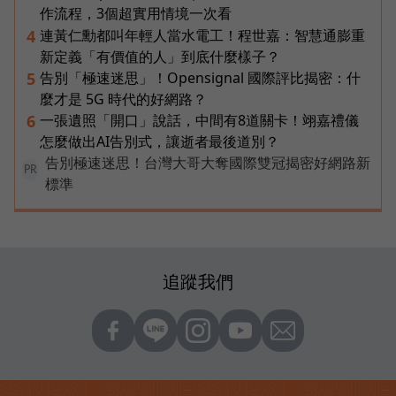
作流程，3個超實用情境一次看
連黃仁勳都叫年輕人當水電工！程世嘉：智慧通膨重
4
新定義「有價值的人」到底什麼樣子？
告別「極速迷思」！Opensignal 國際評比揭密：什
5
麼才是 5G 時代的好網路？
一張遺照「開口」說話，中間有8道關卡！翊嘉禮儀
6
怎麼做出AI告別式，讓逝者最後道別？
告別極速迷思！台灣大哥大奪國際雙冠揭密好網路新
PR
標準
追蹤我們