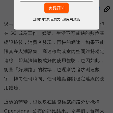
分享
訂閱即同意
巨思文化隱私權政策
過去，下載速度是評價電信服務的重要指標，但
在 5G 成為工作、娛樂、生活不可或缺的數位基
礎設施後，消費者發現，再快的網速，如果不能
讓其在人潮聚集、高速移動或室內空間維持穩定
連線，即無法轉換成好的使用體驗，也因如此，
衡量「好網路」的標準，也逐漸從追求測速數
字，轉向任何時間、任何地點都能穩定連線的使
用體驗。
這樣的轉變，也反映在國際權威網路分析機構
Opensignal 公布的評比結果。今年初，台灣大