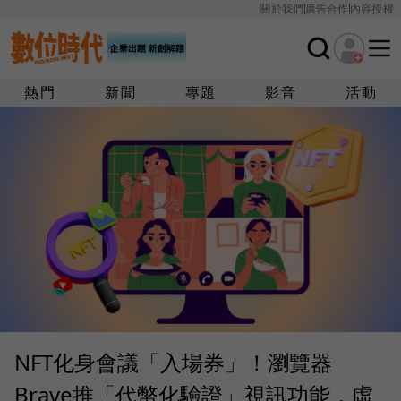
關於我們
廣告合作
內容授權
熱門
新聞
專題
影音
活動
NFT化身會議「入場券」！瀏覽器
Brave推「代幣化驗證」視訊功能，虛