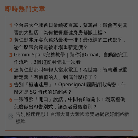
即時熱門文章
全台最大全聯首日業績破百萬，蔡篤昌：還會有更厲
1
害的大型店！為何把餐廳健身房都搬上樓？
黃仁勳兆元宴永遠站最後一排！最低調的二代鄭平，
2
憑什麼讓台達電被市場重新定價？
Gemini Spark完整教學｜幫你讀Gmail、自動跑完工
3
作流程，3個超實用情境一次看
連黃仁勳都叫年輕人當水電工！程世嘉：智慧通膨重
4
新定義「有價值的人」到底什麼樣子？
告別「極速迷思」！Opensignal 國際評比揭密：什
5
麼才是 5G 時代的好網路？
一張遺照「開口」說話，中間有8道關卡！翊嘉禮儀
6
怎麼做出AI告別式，讓逝者最後道別？
告別極速迷思！台灣大哥大奪國際雙冠揭密好網路新
PR
標準