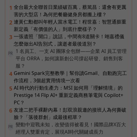
全台最大全聯首日業績破百萬，蔡篤昌：還會有更厲
1
害的大型店！為何把餐廳健身房都搬上樓？
連黃仁勳都叫年輕人當水電工！程世嘉：智慧通膨重
2
新定義「有價值的人」到底什麼樣子？
一張遺照「開口」說話，中間有8道關卡！翊嘉禮儀
3
怎麼做出AI告別式，讓逝者最後道別？
1 名員工、一支 AI 團隊全包辦——企業 AI 員工管理
PR
平台 ORRA，如何讓新創公司撐起研發、銷售到客
服？
Gemini Spark完整教學｜幫你讀Gmail、自動跑完工
4
作流程，3個超實用情境一次看
AI 時代的行動生產力：MSI 如何用「理解情境」的
5
Prestige 14 Flip AI+ 重新定義商務筆電與 Copilot+
PC？
友達二把手裸辭內幕！彭双浪親邀的接班人為何撕破
6
臉？「落後群創」成最後稻草？
變動中迎戰未知，改變值得被看見！國際品牌X百大
PR
經理人雙重肯定，展現AI時代關鍵成長力