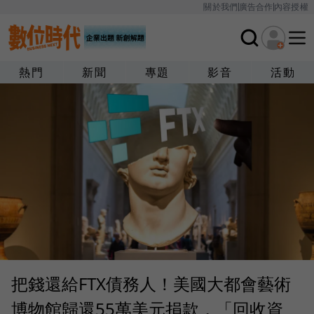
關於我們
廣告合作
內容授權
熱門
新聞
專題
影音
活動
把錢還給FTX債務人！美國大都會藝術
博物館歸還55萬美元捐款，「回收資