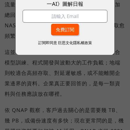
一AI》圖解日報
流量收費；當企業把一年、兩年、三年的費用加
總回推，可能會發現，購買一台同等容量的
NAS，還能使用 7-10 年。資料規模愈大、存取愈
頻繁，總持有成本的差距就愈值得評估。
訂閱即同意
巨思文化隱私權政策
這並不代表雲端與地端只能二選一。雲端仍適合
模型訓練、程式開發與波動大的工作負載；地端
則較適合高頻存取、對延遲敏感，或不能離開企
業邊界的資料。企業真正要回答的，是每一類資
料與任務應該放在哪裡。
依 QNAP 觀察，客戶過去關心的是需要幾 TB、
幾 PB，或備份速度有多快；現在更常問的是，機