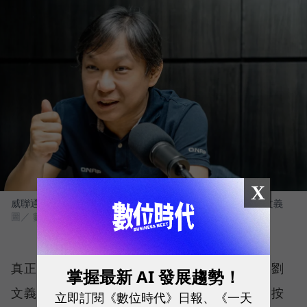
X
威聯通科技（QNAP）總經理暨威強電集團（IEI）董事長 劉文義
圖／ 數位時代
真正讓更多企業回頭計算的，則是長期成本。劉
掌握最新 AI 發展趨勢！
文義指出，資料上傳雲端可能免費，下載卻會按
立即訂閱《數位時代》日報、《一天