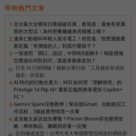
即時熱門文章
全台最大全聯首日業績破百萬，蔡篤昌：還會有更厲
1
害的大型店！為何把餐廳健身房都搬上樓？
連黃仁勳都叫年輕人當水電工！程世嘉：智慧通膨重
2
新定義「有價值的人」到底什麼樣子？
一張遺照「開口」說話，中間有8道關卡！翊嘉禮儀
3
怎麼做出AI告別式，讓逝者最後道別？
打造 AI 行銷飛輪！破解企業行銷「工具越多卻成效
PR
越差」的盲點
AI 時代的行動生產力：MSI 如何用「理解情境」的
4
Prestige 14 Flip AI+ 重新定義商務筆電與 Copilot+
PC？
Gemini Spark完整教學｜幫你讀Gmail、自動跑完工
5
作流程，3個超實用情境一次看
皮克敏太多該放生哪隻？Pikmin Bloom背包整理攻
6
略：稀有飾品、圖鑑與容量一次懂
告別極速迷思！台灣大哥大奪國際雙冠揭密好網路新
PR