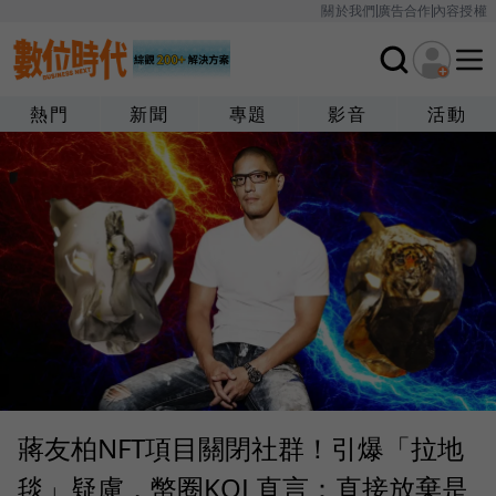
關於我們
廣告合作
內容授權
熱門
新聞
專題
影音
活動
蔣友柏NFT項目關閉社群！引爆「拉地
毯」疑慮，幣圈KOL直言：直接放棄是