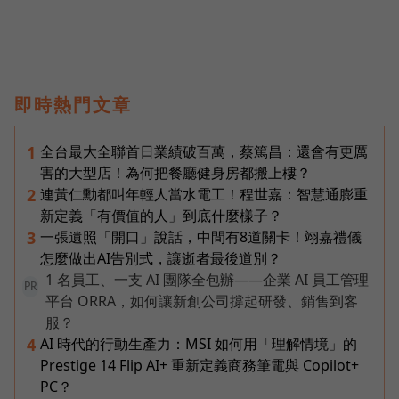
即時熱門文章
全台最大全聯首日業績破百萬，蔡篤昌：還會有更厲
1
害的大型店！為何把餐廳健身房都搬上樓？
連黃仁勳都叫年輕人當水電工！程世嘉：智慧通膨重
2
新定義「有價值的人」到底什麼樣子？
一張遺照「開口」說話，中間有8道關卡！翊嘉禮儀
3
怎麼做出AI告別式，讓逝者最後道別？
1 名員工、一支 AI 團隊全包辦——企業 AI 員工管理
PR
平台 ORRA，如何讓新創公司撐起研發、銷售到客
服？
AI 時代的行動生產力：MSI 如何用「理解情境」的
4
Prestige 14 Flip AI+ 重新定義商務筆電與 Copilot+
PC？