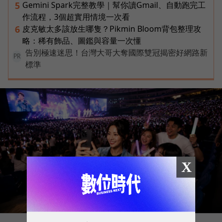
Gemini Spark完整教學｜幫你讀Gmail、自動跑完工
5
作流程，3個超實用情境一次看
皮克敏太多該放生哪隻？Pikmin Bloom背包整理攻
6
略：稀有飾品、圖鑑與容量一次懂
告別極速迷思！台灣大哥大奪國際雙冠揭密好網路新
PR
標準
X