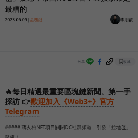
最糟的
2023.06.09
|
區塊鏈
李朋叡
分享
收藏
🔥每日精選最重要區塊鏈新聞、第一手
採訪 👉
歡迎加入《Web3+》官方
Telegram
##### 蔣友柏NFT項目關閉DC社群頻道，引發「拉地毯」
疑慮！