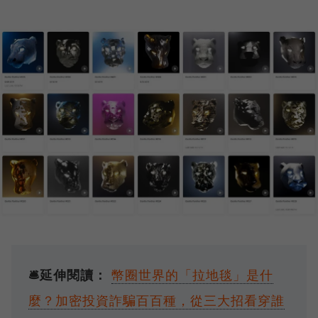
🛎️延伸閱讀：
幣圈世界的「拉地毯」是什
麼？加密投資詐騙百百種，從三大招看穿誰