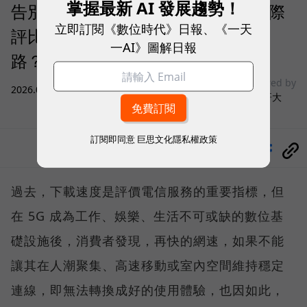
掌握最新 AI 發展趨勢！
告別「極速迷思」！Opensignal 國際
立即訂閱《數位時代》日報、《一天
評比揭密：什麼才是 5G 時代的好網
一AI》圖解日報
路？
sponsored by
2026.08.03
|
3C生活
台灣大哥大
訂閱即同意
巨思文化隱私權政策
分享
過去，下載速度是評價電信服務的重要指標，但
在 5G 成為工作、娛樂、生活不可或缺的數位基
礎設施後，消費者發現，再快的網速，如果不能
讓其在人潮聚集、高速移動或室內空間維持穩定
連線，即無法轉換成好的使用體驗，也因如此，