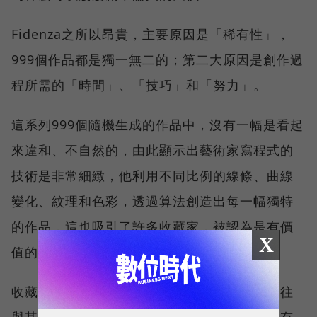
Fidenza之所以昂貴，主要原因是「稀有性」，
999個作品都是獨一無二的；第二大原因是創作過
程所需的「時間」、「技巧」和「努力」。
這系列999個隨機生成的作品中，沒有一幅是看起
來違和、不自然的，由此顯示出藝術家寫程式的
技術是非常細緻，他利用不同比例的線條、曲線
變化、紋理和色彩，透過算法創造出每一幅獨特
的作品，這也吸引了許多收藏家，被認為是有價
X
值的藝術投資。
收藏家的角色也很重要，一件作品的價值，往往