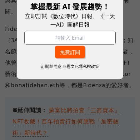
與其被知名的人士、機構或美術館收藏的程度有
掌握最新 AI 發展趨勢！
關。
立即訂閱《數位時代》日報、《一天
一AI》圖解日報
Fidenza的收藏家包括去年被清算的三箭資本
（3AC），作品收藏中就有許多Fidenza作品；知
名饒舌歌手Snoop Dogg也是Fidenza的支持者，
他曾花費2.6億台幣購買Fidenza作品；許多NFT
訂閱即同意
巨思文化隱私權政策
藝術界的重要人物，如Punk6529、DCinvestor
和bonafidehan.eth等，都是Fidenza的愛好者。
🛎️延伸閱讀：
蘇富比將拍賣「三箭資本」
NFT收藏！百年拍賣行如何應戰「加密藝
術」新時代？