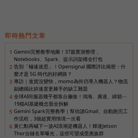
即時熱門文章
Gemini完整教學地圖！37篇實測整理，
1
Notebooks、Spark、提示詞架構全打包
告別「極速迷思」！Opensignal 國際評比揭密：什
2
麼才是 5G 時代的好網路？
專訪｜進貨沒變快，momo為何仍導入機器人？物流
3
副總揭比拚速度更棘手的缺工難題
全球AI伺服器幾乎都靠台廠做！鴻海、廣達、緯穎⋯
4
19檔AI基建概念股全拆解
Gemini Spark完整教學｜幫你讀Gmail、自動跑完工
5
作流程，3個超實用情境一次看
黃仁勳再喊下一波AI浪潮是機器人！輝達Jetson
6
Thor台鏈名單曝光，這些可望成受惠族群