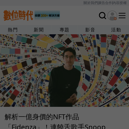
關於我們
廣告合作
內容授權
熱門
新聞
專題
影音
活動
解析一億身價的NFT作品
「Fidenza」！連饒舌歌手Snoop