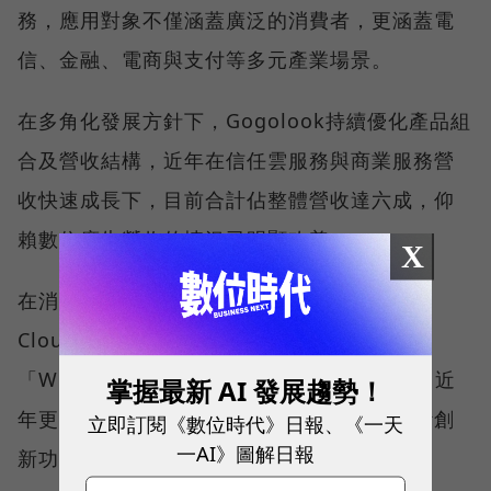
務，應用對象不僅涵蓋廣泛的消費者，更涵蓋電
信、金融、電商與支付等多元產業場景。
在多角化發展方針下，Gogolook持續優化產品組
合及營收結構，近年在信任雲服務與商業服務營
收快速成長下，目前合計佔整體營收達六成，仰
賴數位廣告營收的情況已明顯改善。
X
在消費者端信任雲服務（Consumer Trust
Cloud Services）方面，陌生來電辨識軟體
「Whoscall」在全球已擁有逾1億次下載量，近
掌握最新 AI 發展趨勢！
年更已成功將產品商業模式轉為訂閱制，不斷創
立即訂閱《數位時代》日報、《一天
一AI》圖解日報
新功能、提升用戶體驗。