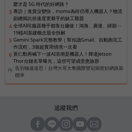
麼才是 5G 時代的好網路？
專訪｜進貨沒變快，momo為何仍導入機器人？物流
3
副總揭比拚速度更棘手的缺工難題
全球AI伺服器幾乎都靠台廠做！鴻海、廣達、緯穎⋯
4
19檔AI基建概念股全拆解
Gemini Spark完整教學｜幫你讀Gmail、自動跑完工
5
作流程，3個超實用情境一次看
黃仁勳再喊下一波AI浪潮是機器人！輝達Jetson
6
Thor台鏈名單曝光，這些可望成受惠族群
告別極速迷思！台灣大哥大奪國際雙冠揭密好網路新
PR
標準
追蹤我們