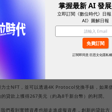
掌握最新 AI 發
立即訂閱《數位時代》日報
AI》圖解日報
訂閱即同意
巨思文化隱私
NFT，並可以透過4K Protocol兌換手錶，如果
的貸款上獲得267美元（約為8千新台幣）的利潤。
讓我們看到實體資產也能走進虛擬資產，創新的貸款方