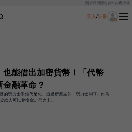
關於我們
廣告合作
內容授權
登入
/
註冊
，也能借出加密貨幣！「代幣
新金融革命？
實體的勞力士手錶代幣化，透過所產生的「勞力士NFT」作為
，貸款人可以兌換拿走勞力士。