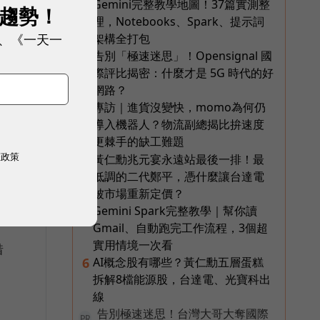
Gemini完整教學地圖！37篇實測整
1
展趨勢！
理，Notebooks、Spark、提示詞
、《一天一
架構全打包
告別「極速迷思」！Opensignal 國
2
際評比揭密：什麼才是 5G 時代的好
網路？
專訪｜進貨沒變快，momo為何仍
3
導入機器人？物流副總揭比拚速度
更棘手的缺工難題
權政策
黃仁勳兆元宴永遠站最後一排！最
4
低調的二代鄭平，憑什麼讓台達電
被市場重新定價？
Gemini Spark完整教學｜幫你讀
5
Gmail、自動跑完工作流程，3個超
實用情境一次看
借
AI概念股有哪些？黃仁勳五層蛋糕
6
拆解8檔能源股，台達電、光寶科出
線
告別極速迷思！台灣大哥大奪國際
PR