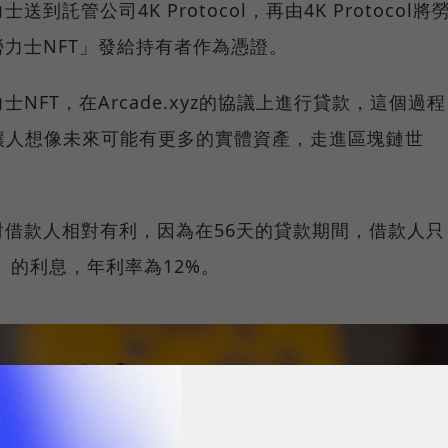
託管公司4K Protocol，再由4K Protocol將
力士NFT」發給持有者作為憑證。
NFT，在Arcade.xyz的協議上進行貸款，這個過程
，也讓人想像未來可能有更多的實體資產，走進區塊鏈世
借款人相對有利，因為在56天的貸款期間，借款人只
）的利息，年利率為12%。