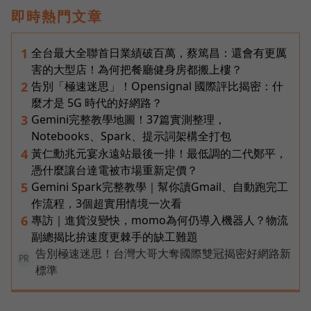
即時熱門文章
全台最大全聯首日業績破百萬，蔡篤昌：還會有更厲
1
害的大型店！為何把餐廳健身房都搬上樓？
告別「極速迷思」！Opensignal 國際評比揭密：什
2
麼才是 5G 時代的好網路？
Gemini完整教學地圖！37篇實測整理，
3
Notebooks、Spark、提示詞架構全打包
黃仁勳兆元宴永遠站最後一排！最低調的二代鄭平，
4
憑什麼讓台達電被市場重新定價？
Gemini Spark完整教學｜幫你讀Gmail、自動跑完工
5
作流程，3個超實用情境一次看
專訪｜進貨沒變快，momo為何仍導入機器人？物流
6
副總揭比拚速度更棘手的缺工難題
告別極速迷思！台灣大哥大奪國際雙冠揭密好網路新
PR
標準