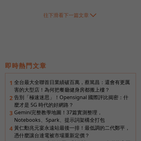
往下滑看下一篇文章
即時熱門文章
全台最大全聯首日業績破百萬，蔡篤昌：還會有更厲
1
害的大型店！為何把餐廳健身房都搬上樓？
告別「極速迷思」！Opensignal 國際評比揭密：什
2
麼才是 5G 時代的好網路？
Gemini完整教學地圖！37篇實測整理，
3
Notebooks、Spark、提示詞架構全打包
黃仁勳兆元宴永遠站最後一排！最低調的二代鄭平，
4
憑什麼讓台達電被市場重新定價？