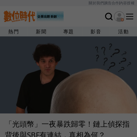
關於我們
廣告合作
內容授權
熱門
新聞
專題
影音
活動
「光頭幣」一夜暴跌歸零！鏈上偵探指
背後與SBF有連結，真相為何？