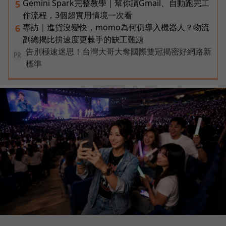
Gemini Spark完整教學｜幫你讀Gmail、自動跑完工
5
作流程，3個超實用情境一次看
專訪｜進貨沒變快，momo為何仍導入機器人？物流
6
副總揭比拚速度更棘手的缺工難題
告別極速迷思！台灣大哥大奪國際雙冠揭密好網路新
PR
標準