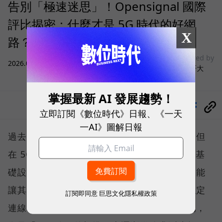
告別「極速迷思」！Opensignal 國際
評比揭密：什麼才是 5G 時代的好網
X
路？
sponsored by
2026.08.03
|
3C生活
台灣大哥大
掌握最新 AI 發展趨勢！
分享
立即訂閱《數位時代》日報、《一天
一AI》圖解日報
過去，下載速度是評價電信服務的重要指標，但
在 5G 成為工作、娛樂、生活不可或缺的數位基
礎設施後，消費者發現，再快的網速，如果不能
讓其在人潮聚集、高速移動或室內空間維持穩定
訂閱即同意
巨思文化隱私權政策
連線，即無法轉換成好的使用體驗，也因如此，