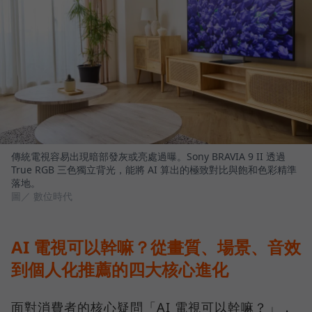
傳統電視容易出現暗部發灰或亮處過曝。Sony BRAVIA 9 II 透過
True RGB 三色獨立背光，能將 AI 算出的極致對比與飽和色彩精準
落地。
圖／ 數位時代
AI 電視可以幹嘛？從畫質、場景、音效
到個人化推薦的四大核心進化
面對消費者的核心疑問「AI 電視可以幹嘛？」，