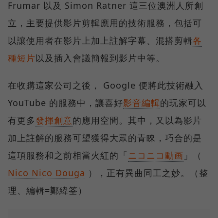
Frumar 以及 Simon Ratner 這三位澳洲人所創
立，主要提供影片剪輯應用的技術服務，包括可
以讓使用者在影片上加上註解字幕、混搭剪輯
各
種短片
以及插入會議簡報到影片中等。
在收購這家公司之後， Google 便將此技術融入
YouTube 的服務中，讓喜好
影音編輯
的玩家可以
有更多
發揮創意
的應用空間。其中，又以為影片
加上註解的服務可望獲得大眾的青睞，巧合的是
這項服務和之前相當火紅的「
ニコニコ動画
」（
Nico Nico Douga
），正有異曲同工之妙。（整
理、編輯=鄭緯筌）