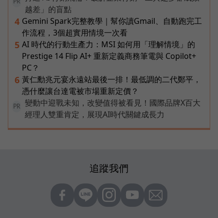
PR
越差」的盲點
Gemini Spark完整教學｜幫你讀Gmail、自動跑完工
4
作流程，3個超實用情境一次看
AI 時代的行動生產力：MSI 如何用「理解情境」的
5
Prestige 14 Flip AI+ 重新定義商務筆電與 Copilot+
PC？
黃仁勳兆元宴永遠站最後一排！最低調的二代鄭平，
6
憑什麼讓台達電被市場重新定價？
變動中迎戰未知，改變值得被看見！國際品牌X百大
PR
經理人雙重肯定，展現AI時代關鍵成長力
追蹤我們