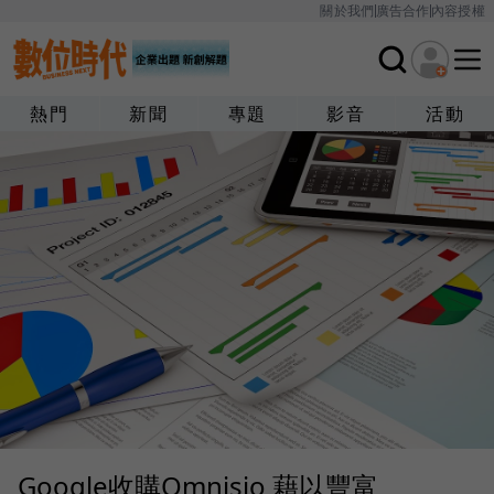
關於我們
廣告合作
內容授權
熱門
新聞
專題
影音
活動
Google收購Omnisio 藉以豐富