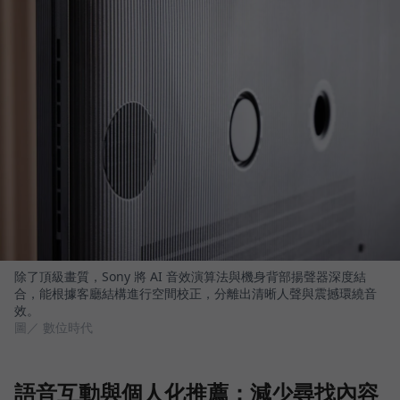
除了頂級畫質，Sony 將 AI 音效演算法與機身背部揚聲器深度結
合，能根據客廳結構進行空間校正，分離出清晰人聲與震撼環繞音
效。
圖／ 數位時代
語音互動與個人化推薦：減少尋找內容