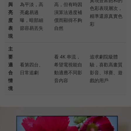
實現豐富飽和的
與
為平淡，高
高，但有時因
色彩表現層次，
亮
亮處易過
演算法過度補
精準還原真實色
度
曝，暗部細
償而顯得不夠
彩
表
節容易丟失
自然
現
主
要
看 4K 串流，
追求劇院級體
適
看第四台、
希望電視能自
驗，喜歡高畫質
合
日常追劇
動適應不同影
影音、球賽、遊
情
音內容
戲的用戶
境