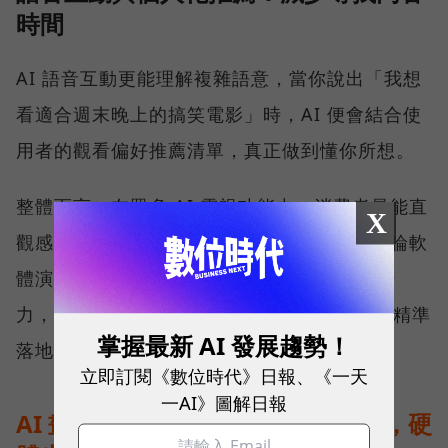
時間
AI 語音互動更能理解複雜語意，當你說出「我想
看適合週末晚上的搞笑電影」時，AI 便會結合使
用者的觀看偏好推薦清單，真正做到懂你所想。
整體而言，在眾多 AI 電視功能中，消費者最能直
X
觀感受到的是 AI 畫質升頻與場景優化。但不論軟
體演算法如何強大，都需要有對應的硬體執行
力，而 True RGB 正是讓這些高階 AI 畫質能精準
掌握最新 AI 發展趨勢！
落地的關鍵技術。
立即訂閱《數位時代》日報、《一天
一AI》圖解日報
AI 畫質優化的關鍵：不只靠演算法，硬