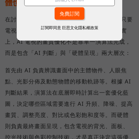
體也是決勝點
在討論 AI 電視時，大眾常有一種迷思，認為只要
訂閱即同意
巨思文化隱私權政策
電視內建強大的 AI 處理器和演算法就行，事實
上，AI 電視的畫質優化不是靠單一演算法完成，
而是包含「AI 判斷」與「硬體呈現」兩大層次：
首先由 AI 負責辨識畫面中的主體物件、人眼焦
點、光影分佈及動態物體的移動軌跡等。根據 AI
判斷結果，演算法在底層即時計算出一套優化藍
圖，決定哪些區域需要進行 AI 升頻、降噪、提高
畫質、調整亮度、對比或色彩飽和度等。而硬體
則負責最終畫面呈現，包含電視的背光、面板、
控光技術與色彩控制技術，才是真正決定這張優