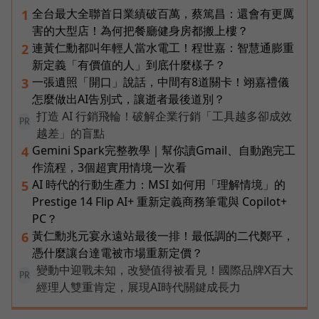
全台最大全聯首日業績破百萬，蔡篤昌：還會有更厲
1
害的大型店！為何把餐廳健身房都搬上樓？
連黃仁勳都叫年輕人當水電工！程世嘉：智慧通膨重
2
新定義「有價值的人」到底什麼樣子？
一張遺照「開口」說話，中間有8道關卡！翊嘉禮儀
3
怎麼做出AI告別式，讓逝者最後道別？
打造 AI 行銷飛輪！破解企業行銷「工具越多卻成效
PR
越差」的盲點
Gemini Spark完整教學｜幫你讀Gmail、自動跑完工
4
作流程，3個超實用情境一次看
AI 時代的行動生產力：MSI 如何用「理解情境」的
5
Prestige 14 Flip AI+ 重新定義商務筆電與 Copilot+
PC？
黃仁勳兆元宴永遠站最後一排！最低調的二代鄭平，
6
憑什麼讓台達電被市場重新定價？
變動中迎戰未知，改變值得被看見！國際品牌X百大
PR
經理人雙重肯定，展現AI時代關鍵成長力