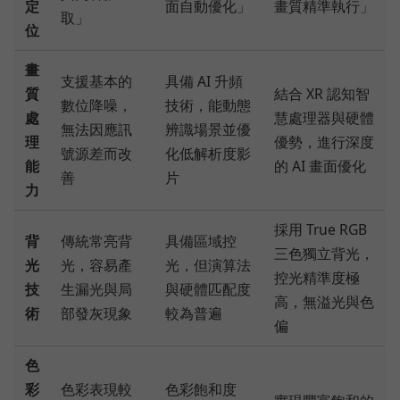
定
面自動優化」
畫質精準執行」
取」
位
畫
支援基本的
具備 AI 升頻
質
結合 XR 認知智
數位降噪，
技術，能動態
處
慧處理器與硬體
無法因應訊
辨識場景並優
理
優勢，進行深度
號源差而改
化低解析度影
能
的 AI 畫面優化
善
片
力
採用 True RGB
背
傳統常亮背
具備區域控
三色獨立背光，
光
光，容易產
光，但演算法
控光精準度極
技
生漏光與局
與硬體匹配度
高，無溢光與色
術
部發灰現象
較為普遍
偏
色
彩
色彩表現較
色彩飽和度