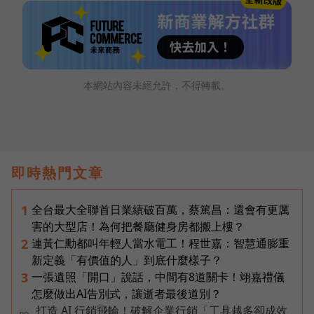
本網站內容未經允許，不得轉載。
即時熱門文章
全台最大全聯首日業績破百萬，蔡篤昌：還會有更厲
1
害的大型店！為何把餐廳健身房都搬上樓？
連黃仁勳都叫年輕人當水電工！程世嘉：智慧通膨重
2
新定義「有價值的人」到底什麼樣子？
一張遺照「開口」說話，中間有8道關卡！翊嘉禮儀
3
怎麼做出AI告別式，讓逝者最後道別？
打造 AI 行銷飛輪！破解企業行銷「工具越多卻成效