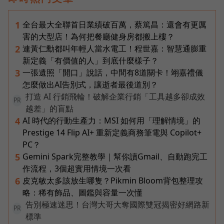
全台最大全聯首日業績破百萬，蔡篤昌：還會有更厲
1
害的大型店！為何把餐廳健身房都搬上樓？
連黃仁勳都叫年輕人當水電工！程世嘉：智慧通膨重
2
新定義「有價值的人」到底什麼樣子？
一張遺照「開口」說話，中間有8道關卡！翊嘉禮儀
3
怎麼做出AI告別式，讓逝者最後道別？
打造 AI 行銷飛輪！破解企業行銷「工具越多卻成效
PR
越差」的盲點
AI 時代的行動生產力：MSI 如何用「理解情境」的
4
Prestige 14 Flip AI+ 重新定義商務筆電與 Copilot+
PC？
Gemini Spark完整教學｜幫你讀Gmail、自動跑完工
5
作流程，3個超實用情境一次看
皮克敏太多該放生哪隻？Pikmin Bloom背包整理攻
6
略：稀有飾品、圖鑑與容量一次懂
告別極速迷思！台灣大哥大奪國際雙冠揭密好網路新
PR
標準