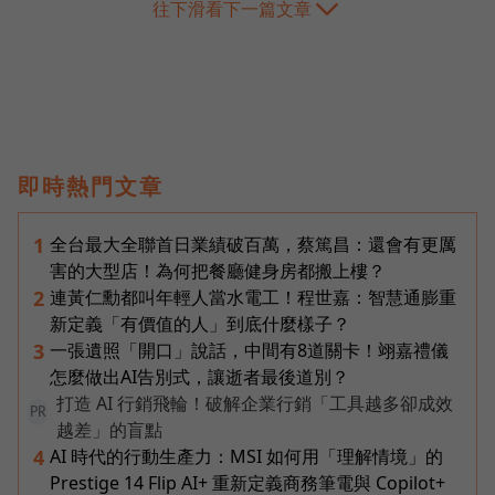
往下滑看下一篇文章
即時熱門文章
全台最大全聯首日業績破百萬，蔡篤昌：還會有更厲
1
害的大型店！為何把餐廳健身房都搬上樓？
連黃仁勳都叫年輕人當水電工！程世嘉：智慧通膨重
2
新定義「有價值的人」到底什麼樣子？
一張遺照「開口」說話，中間有8道關卡！翊嘉禮儀
3
怎麼做出AI告別式，讓逝者最後道別？
打造 AI 行銷飛輪！破解企業行銷「工具越多卻成效
PR
越差」的盲點
AI 時代的行動生產力：MSI 如何用「理解情境」的
4
Prestige 14 Flip AI+ 重新定義商務筆電與 Copilot+