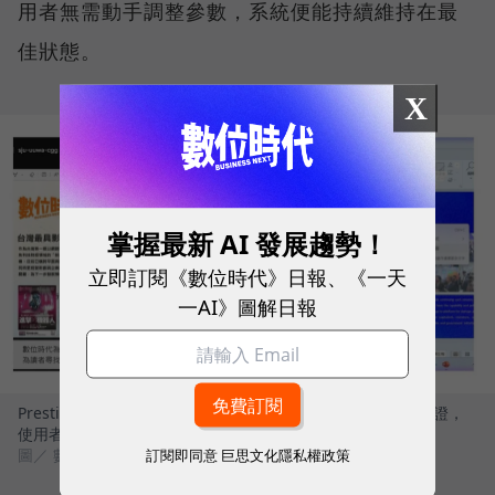
用者無需動手調整參數，系統便能持續維持在最
佳狀態。
X
掌握最新 AI 發展趨勢！
立即訂閱《數位時代》日報、《一天
一AI》圖解日報
Prestige 14 Flip AI+完美符合 Windows Copilot+ PC 架構認證，
使用者可解鎖多項雲端無法執行的關鍵功能
圖／ 數位時代
訂閱即同意
巨思文化隱私權政策