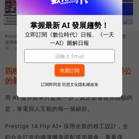
掌握最新 AI 發展趨勢！
立即訂閱《數位時代》日報、《一天
Prestige 14 Flip AI+完美符合 Windows Copilot+ PC 架構認證，
一AI》圖解日報
使用者可解鎖多項雲端無法執行的關鍵功能
圖／ 數位時代
四種模式自由切換，完美補足行動辦公
的最後一哩路
訂閱即同意
巨思文化隱私權政策
用 AI 提升效率只是第一步，真正影響使用體驗的
是，筆電與人互動的每一個細節。
Prestige 14 Flip AI+ 採用全新的精工設計，全
鋁合金打造的纖薄機身搭配弧形圓角，重量僅