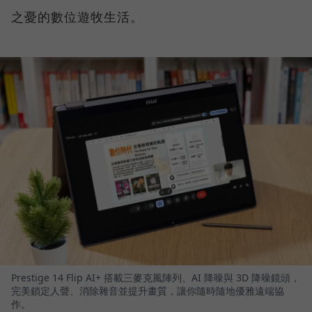
之憂的數位遊牧生活。
Prestige 14 Flip AI+ 搭載三麥克風陣列、AI 降噪與 3D 降噪鏡頭，
完美鎖定人聲、消除雜音並提升畫質，讓你隨時隨地優雅遠端協
作。