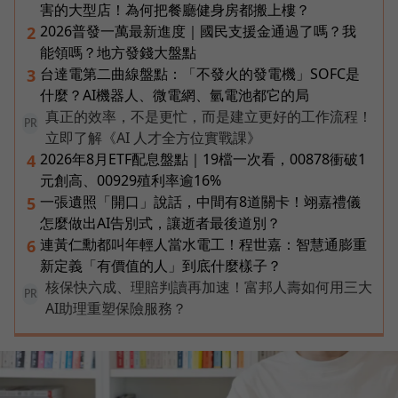
害的大型店！為何把餐廳健身房都搬上樓？
2026普發一萬最新進度｜國民支援金通過了嗎？我
2
能領嗎？地方發錢大盤點
台達電第二曲線盤點：「不發火的發電機」SOFC是
3
什麼？AI機器人、微電網、氫電池都它的局
真正的效率，不是更忙，而是建立更好的工作流程！
PR
立即了解《AI 人才全方位實戰課》
2026年8月ETF配息盤點｜19檔一次看，00878衝破1
4
元創高、00929殖利率逾16%
一張遺照「開口」說話，中間有8道關卡！翊嘉禮儀
5
怎麼做出AI告別式，讓逝者最後道別？
連黃仁勳都叫年輕人當水電工！程世嘉：智慧通膨重
6
新定義「有價值的人」到底什麼樣子？
核保快六成、理賠判讀再加速！富邦人壽如何用三大
PR
AI助理重塑保險服務？