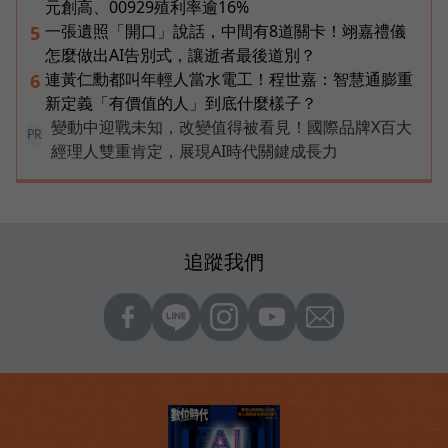
元創高、00929殖利率逾16%
一張遺照「開口」說話，中間有8道關卡！翊嘉禮儀
5
怎麼做出AI告別式，讓逝者最後道別？
連黃仁勳都叫年輕人當水電工！程世嘉：智慧通膨重
6
新定義「有價值的人」到底什麼樣子？
變動中迎戰未知，改變值得被看見！國際品牌X百大
PR
經理人雙重肯定，展現AI時代關鍵成長力
追蹤我們