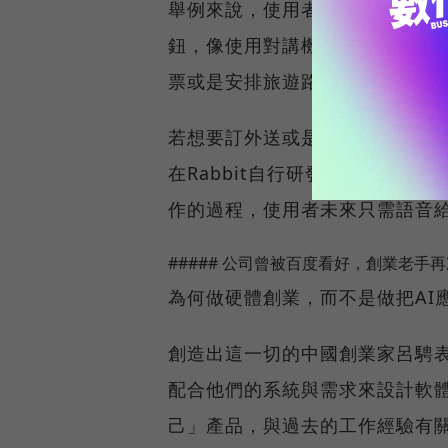
舉例來說，使用者若要給予Rabbit
鈕，像使用對講機一樣對著Rabbi
票或是安排旅遊路線。
若想要訂外送或是聽音樂，第一次只需
在Rabbit自行研發的OS系統上
作的過程，使用者未來只需語音給
##### 公司曾被百度看好，創業老手
為何做硬體創業，而不是做把AI
創造出這一切的中國創業家呂騁表示
配合他們的系統與需求來設計軟
己」產品，與過去的工作經驗有