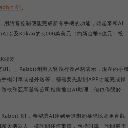
abbit R1
。
計，用語音控制便能完成所有手機的功能，聽起來和AI
AI以及Kakao的3,000萬美元（約新台幣9億元）投
學習和複製
UI。」Rabbit創辦人暨執行長呂騁表示，現在的手
手機叫車或是外送等，都需要先點開APP才能完成操
e、微軟和亞馬遜等公司相繼推出AI助理，但也僅限於
是Rabbit R1，希望讓AI達到更進階的要求以及更直觀
用聊天機器人一樣詢問任何事情，包括叫車、詢問股市