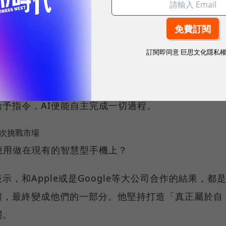
 R1指令，只需按下裝置側邊的「Push-to-talk」按
t R1說話，可以詢問NVIDIA今日股價、預訂下個月機
訂閱即同意
巨思文化隱私
要在其他設備上登入Spotify或是Uber APP，並
進行身份驗證就能開啟使用，Rabbit R1便會記住此次操
予指令，AI便能自主完成一切過程。
再次挑戰市場
應用做在現有的智慧型手機上？
，和Apple或是Google等大公司合作的結果，都
體，最終變成他們的一部分。他堅持打造「真正屬於自
關。