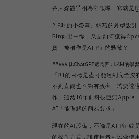
各大媒體爭相為它報導，它就是
R
2.8吋的小螢幕、輕巧的外型設
Pin如出一徹，又是如何獲得Open
資，被稱作是AI Pin的勁敵？
##### 比ChatGPT還厲害：LAM的
「R1的目標是盡可能達到完全沒有
不夠直觀也不夠有效率，若要透過
作。雖然10年前科技巨頭Appl
AI「能理解的簡易要求」。
現在的AI設備，不論是AI Pin或
的操作方式，讓使用者可以像使