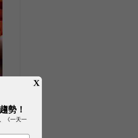
X
展趨勢！
、《一天一