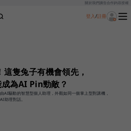
關於我們
廣告合作
內容授權
登入
/
註冊
臨！這隻兔子有機會領先，
能成為AI Pin勁敵？
bbit，由AI驅動的智慧型個人助理，外觀如同一個掌上型對講機，
AI助理對話。