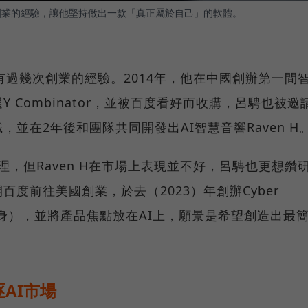
次創業的經驗，讓他堅持做出一款「真正屬於自己」的軟體。
曾有過幾次創業的經驗。2014年，他在中國創辦第一間
 Combinator，並被百度看好而收購，呂騁也被邀
並在2年後和團隊共同開發出AI智慧音響Raven H
為AI助理，但Raven H在市場上表現並不好，呂騁也更想鑽
度前往美國創業，於去（2023）年創辦Cyber
abbit前身），並將產品焦點放在AI上，願景是希望創造出最
AI市場