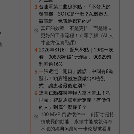
台達電第二曲線盤點：「不發火的
3
發電機」SOFC是什麼？AI機器人、
微電網、氫電池都它的局
真正的效率，不是更忙，而是建立
PR
智
更好的工作流程！立即了解《AI 人
才全方位實戰課》
請
2026年8月ETF配息盤點｜19檔一次
4
。
看，00878衝破1元創高、00929殖
利率逾16%
一張遺照「開口」說話，中間有8道
5
研
關卡！翊嘉禮儀怎麼做出AI告別
式，讓逝者最後道別？
連黃仁勳都叫年輕人當水電工！程
6
簡
世嘉：智慧通膨重新定義「有價值
的人」到底什麼樣子？
100 MVP 倒數徵件中！創新才是持
PR
續成長的動能，永續才能成就傳奇
不敗的經典➤讓每一步改變被看見