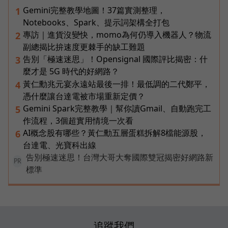
Gemini完整教學地圖！37篇實測整理，
1
Notebooks、Spark、提示詞架構全打包
專訪｜進貨沒變快，momo為何仍導入機器人？物流
2
副總揭比拚速度更棘手的缺工難題
告別「極速迷思」！Opensignal 國際評比揭密：什
3
麼才是 5G 時代的好網路？
黃仁勳兆元宴永遠站最後一排！最低調的二代鄭平，
4
憑什麼讓台達電被市場重新定價？
Gemini Spark完整教學｜幫你讀Gmail、自動跑完工
5
作流程，3個超實用情境一次看
AI概念股有哪些？黃仁勳五層蛋糕拆解8檔能源股，
6
台達電、光寶科出線
告別極速迷思！台灣大哥大奪國際雙冠揭密好網路新
PR
標準
追蹤我們