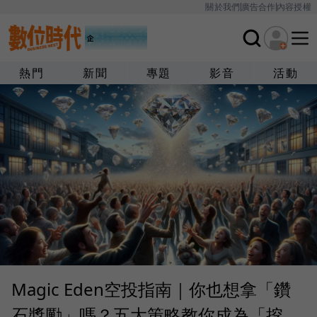
關於我們
廣告合作
內容授權
熱門
新聞
專題
影音
活動
Magic Eden空投指南｜你也想拿「鑽
石獎勵」嗎？五大策略教你成為「挖