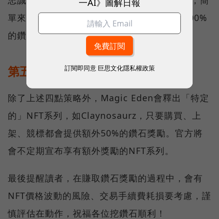
一AI》圖解日報
單來說只要不使用其他NFT平台，就能獲得100%
的鑽石獎勵加成。
第五：額外獎勵
訂閱即同意
巨思文化隱私權政策
除了上述四點策略外，Magic Eden會釋出「特定
的」NFT系列，如Claynosaurz，只要購買、上
架、競標都會提供額外50%的鑽石獎勵。官方將
會不定期宣布享有額外獎勵的NFT系列。
最後提醒讀者，在賺取鑽石獎勵的過程中，會有
NFT價格波動的風險、交易手續費耗損要考慮，謹
慎評估在動作，祝福各位挖鑽石順利！