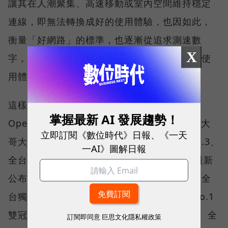
讓其在人潮聚集、高速移動或室內空間維持穩定
連線，即無法轉換成好的使用體驗，也因如此，
衡量「好網路」的標準，也逐漸從追求測速數
X
字，轉向任何時間、任何地點都能穩定連線的使
用體驗。
這樣的轉變，也反映在國際權威網路分析機構
掌握最新 AI 發展趨勢！
Opensignal 公布的評比結果。今年初，台灣大
立即訂閱《數位時代》日報、《一天
哥大不僅率先奪下「 4G／5G 在線率全球 No.3、
一AI》圖解日報
全台 No.1 」國際級榮譽，在 Opensignal 最新
公布的台灣行動網路體驗報告中，更一舉斬獲全
台獨有的「可靠性體驗」與「品質一致性」No.1
雙冠王，同時，包辦全台整體影音體驗 No.1、全
訂閱即同意
巨思文化隱私權政策