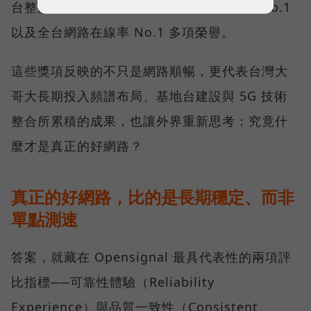
台整體語音體驗 No.1、全台 5G 語音體驗 No.1
以及全台網路在線率 No.1 多項榮譽。
這些獎項反映的不只是網路順暢，更代表台灣大
哥大長期投入頻譜布局、基地台建設與 5G 技術
整合所累積的成果，也讓外界重新思考：究竟什
麼才是真正的好網路？
真正的好網路，比的是長期穩定、而非
單點測速
答案，就藏在 Opensignal 最具代表性的兩項評
比指標──可靠性體驗（Reliability
Experience）與品質一致性（Consistent