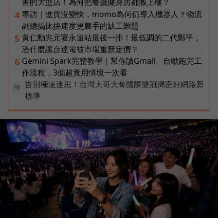
害的大型店！為何把餐廳健身房都搬上樓？
專訪｜進貨沒變快，momo為何仍導入機器人？物流
4
副總揭比拚速度更棘手的缺工難題
黃仁勳兆元宴永遠站最後一排！最低調的二代鄭平，
5
憑什麼讓台達電被市場重新定價？
Gemini Spark完整教學｜幫你讀Gmail、自動跑完工
6
作流程，3個超實用情境一次看
告別極速迷思！台灣大哥大奪國際雙冠揭密好網路新
PR
標準