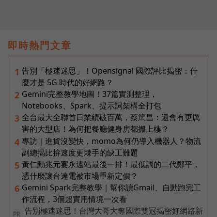
即時熱門文章
告別「極速迷思」！Opensignal 國際評比揭密：什
1
麼才是 5G 時代的好網路？
Gemini完整教學地圖！37篇實測整理，
2
Notebooks、Spark、提示詞架構全打包
全台最大全聯首日業績破百萬，蔡篤昌：還會有更厲
3
害的大型店！為何把餐廳健身房都搬上樓？
專訪｜進貨沒變快，momo為何仍導入機器人？物流
4
副總揭比拚速度更棘手的缺工難題
黃仁勳兆元宴永遠站最後一排！最低調的二代鄭平，
5
憑什麼讓台達電被市場重新定價？
Gemini Spark完整教學｜幫你讀Gmail、自動跑完工
6
作流程，3個超實用情境一次看
告別極速迷思！台灣大哥大奪國際雙冠揭密好網路新
PR