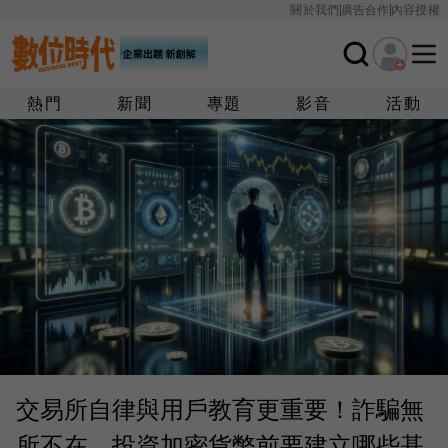
關於我們
廣告合作
內容授權
熱門
新聞
專題
影音
活動
交易所自律與用戶教育更重要！詐騙無
所不在，投資加密貨幣前要建立哪些基