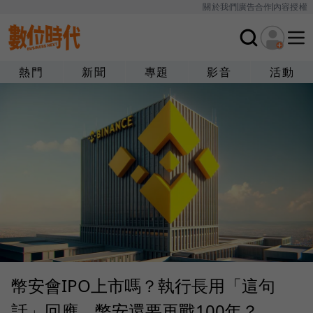
關於我們
廣告合作
內容授權
熱門
新聞
專題
影音
活動
幣安會IPO上市嗎？執行長用「這句
話」回應，幣安還要再戰100年？