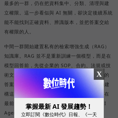
最多的一群，仍在把資料集中、分類、清理與建
立權限。這一步看似與 AI 無關，卻決定後續系統
能不能找到正確資料、辨識版本，並把答案交給
有權限的人。
中間一群開始建置私有的檢索增強生成（RAG）
知識庫。RAG 並不是重新訓練一個模型，而是在
模型回答前，先從企業的 SOP、合約、法規或技
X
術文件中取回相關內容，再產生附有來源依據的
答案。QNAP 以 Qsirch 的語意搜尋能力協助建
構這類應用，協助企業建立私有知識庫；而走在
最前面的少數企業，則已經嘗試地端推論與 AI
掌握最新 AI 發展趨勢！
Agent。
立即訂閱《數位時代》日報、《一天