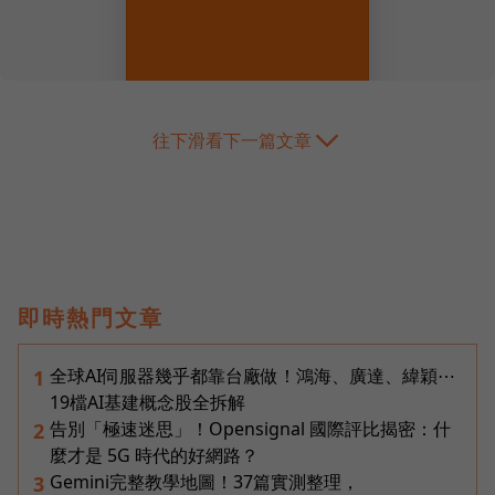
往下滑看下一篇文章
即時熱門文章
全球AI伺服器幾乎都靠台廠做！鴻海、廣達、緯穎⋯
1
19檔AI基建概念股全拆解
告別「極速迷思」！Opensignal 國際評比揭密：什
2
麼才是 5G 時代的好網路？
Gemini完整教學地圖！37篇實測整理，
3