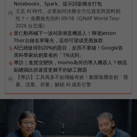
Notebooks、Spark、提示詞架構全打包
立足 AI 時代，企業如何決勝全方位資安與資料韌
PR
性？✨ 免費搶先預約 09/18《QNAP World Tour
2026 台北場》
黃仁勳再喊下一波AI浪潮是機器人！輝達Jetson
4
Thor台鏈名單曝光，這些可望成受惠族群
AI已經做得到20%的題目，反而不要碰！Google首
5
席科學家給創業者的「1%法則」
專訪｜進貨沒變快，momo為何仍導入機器人？物流
6
副總揭比拚速度更棘手的缺工難題
【專訪】工具再多不如飛輪有效！數聚集團首創「聲
PR
量、流量、存量」解鎖 AI 成長引擎