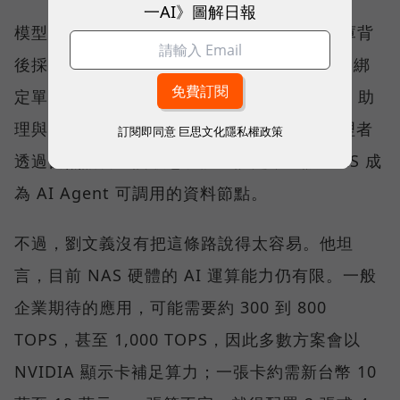
一AI》圖解日報
模型的選擇權，QNAP 刻意留給客戶。知識庫背
後採用哪一個模型，可由企業依需求決定，不綁
定單一 AI 供應商。QNAP 也以 QuAgent AI 助
理與模型情境協定（MCP）相關能力，讓管理者
訂閱即同意
巨思文化隱私權政策
透過自然語言查詢狀態、調整設定，並讓 NAS 成
為 AI Agent 可調用的資料節點。
不過，劉文義沒有把這條路說得太容易。他坦
言，目前 NAS 硬體的 AI 運算能力仍有限。一般
企業期待的應用，可能需要約 300 到 800
TOPS，甚至 1,000 TOPS，因此多數方案會以
NVIDIA 顯示卡補足算力；一張卡約需新台幣 10