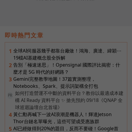
即時熱門文章
全球AI伺服器幾乎都靠台廠做！鴻海、廣達、緯穎⋯
1
19檔AI基建概念股全拆解
告別「極速迷思」！Opensignal 國際評比揭密：什
2
麼才是 5G 時代的好網路？
Gemini完整教學地圖！37篇實測整理，
3
Notebooks、Spark、提示詞架構全打包
如何打造營運不中斷的資料平台？教你以最適成本建
PR
構 AI Ready 資料平台 ✨ 搶先預約 09/18《QNAP 全
球巡迴論壇台北首場》
黃仁勳再喊下一波AI浪潮是機器人！輝達Jetson
4
Thor台鏈名單曝光，這些可望成受惠族群
AI已經做得到20%的題目，反而不要碰！Google首
5