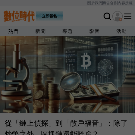
關於我們
廣告合作
內容授權
熱門
新聞
專題
影音
活動
從「鏈上偵探」到「散戶福音」：除了
炒幣之外，區塊鏈還能幹啥？