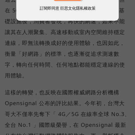
訂閱即同意
巨思文化隱私權政策
在 5G 成為工作、娛樂、生活不可或缺的數位基
礎設施後，消費者發現，再快的網速，如果不能
讓其在人潮聚集、高速移動或室內空間維持穩定
連線，即無法轉換成好的使用體驗，也因如此，
衡量「好網路」的標準，也逐漸從追求測速數
字，轉向任何時間、任何地點都能穩定連線的使
用體驗。
這樣的轉變，也反映在國際權威網路分析機構
Opensignal 公布的評比結果。今年初，台灣大
哥大不僅率先奪下「 4G／5G 在線率全球 No.3、
全台 No.1 」國際級榮譽，在 Opensignal 最新