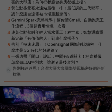
害的大型店！為何把餐廳健身房都搬上樓？
黃仁勳兆元宴永遠站最後一排！最低調的二代鄭平，
2
憑什麼讓台達電被市場重新定價？
Gemini Spark完整教學｜幫你讀Gmail、自動跑完工
3
作流程，3個超實用情境一次看
連黃仁勳都叫年輕人當水電工！程世嘉：智慧通膨重
4
新定義「有價值的人」到底什麼樣子？
告別「極速迷思」！Opensignal 國際評比揭密：什
5
麼才是 5G 時代的好網路？
一張遺照「開口」說話，中間有8道關卡！翊嘉禮儀
6
怎麼做出AI告別式，讓逝者最後道別？
告別極速迷思！台灣大哥大奪國際雙冠揭密好網路新
PR
標準