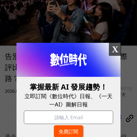
X
告別「極速迷思」！Opensignal 國際
評比揭密：什麼才是 5G 時代的好網
路？
掌握最新 AI 發展趨勢！
sponsored by
2026.08.03
|
3C生活
台灣大哥大
立即訂閱《數位時代》日報、《一天
一AI》圖解日報
分享
過去，下載速度是評價電信服務的重要指標，但