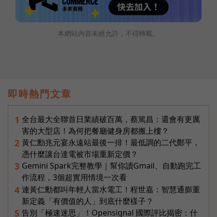
本網站內容未經允許，不得轉載。
即時熱門文章
全台最大全聯首日業績破百萬，蔡篤昌：還會有更厲
1
害的大型店！為何把餐廳健身房都搬上樓？
黃仁勳兆元宴永遠站最後一排！最低調的二代鄭平，
2
憑什麼讓台達電被市場重新定價？
Gemini Spark完整教學｜幫你讀Gmail、自動跑完工
3
作流程，3個超實用情境一次看
連黃仁勳都叫年輕人當水電工！程世嘉：智慧通膨重
4
新定義「有價值的人」到底什麼樣子？
告別「極速迷思」！Opensignal 國際評比揭密：什
5