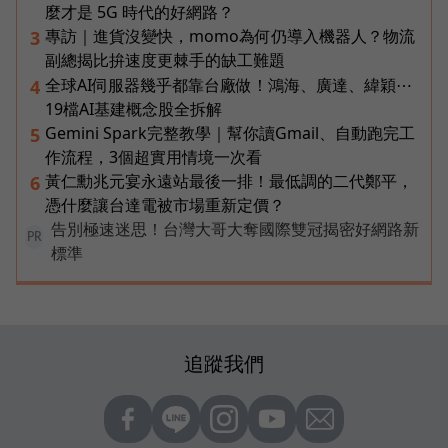
麼才是 5G 時代的好網路？
專訪｜進貨沒變快，momo為何仍導入機器人？物流
3
副總揭比拚速度更棘手的缺工難題
全球AI伺服器幾乎都靠台廠做！鴻海、廣達、緯穎⋯
4
19檔AI基建概念股全拆解
Gemini Spark完整教學｜幫你讀Gmail、自動跑完工
5
作流程，3個超實用情境一次看
黃仁勳兆元宴永遠站最後一排！最低調的二代鄭平，
6
憑什麼讓台達電被市場重新定價？
告別極速迷思！台灣大哥大奪國際雙冠揭密好網路新
PR
標準
追蹤我們