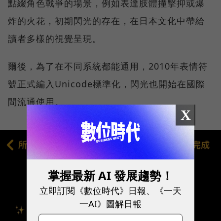
點綴角色戰爭的場景，例如表達肢體撞擊抑或爆
炸的火花，初期閃光的存在，在日本文化中帶給
讀者多樣的視覺呈現。
爾後，為了在不同系統都能通用，2010年表情符
號正式編入Unicode標準化，閃光也開始在國際
間流通使用。
X
掌握最新 AI 發展趨勢！
立即訂閱《數位時代》日報、《一天
一AI》圖解日報