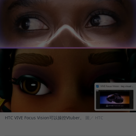
HTC VIVE Focus Vision可以操控Vtuber。
圖／ HTC