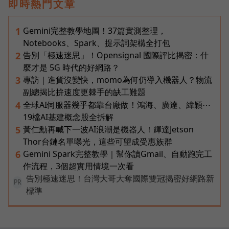
即時熱門文章
Gemini完整教學地圖！37篇實測整理，
1
Notebooks、Spark、提示詞架構全打包
告別「極速迷思」！Opensignal 國際評比揭密：什
2
麼才是 5G 時代的好網路？
專訪｜進貨沒變快，momo為何仍導入機器人？物流
3
副總揭比拚速度更棘手的缺工難題
全球AI伺服器幾乎都靠台廠做！鴻海、廣達、緯穎⋯
4
19檔AI基建概念股全拆解
黃仁勳再喊下一波AI浪潮是機器人！輝達Jetson
5
Thor台鏈名單曝光，這些可望成受惠族群
Gemini Spark完整教學｜幫你讀Gmail、自動跑完工
6
作流程，3個超實用情境一次看
告別極速迷思！台灣大哥大奪國際雙冠揭密好網路新
PR
標準