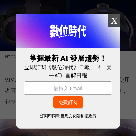
X
掌握最新 AI 發展趨勢！
HTC VIVE Focus Vision在感測器進行加強。
圖／ HTC
立即訂閱《數位時代》日報、《一天
一AI》圖解日報
VIVE Focus Vision還支援表情偵測等功能，使用
者可以通過穿戴裝置控制Vtuber做出各種表情，
包括眨眼、吐舌等。
訂閱即同意
巨思文化隱私權政策