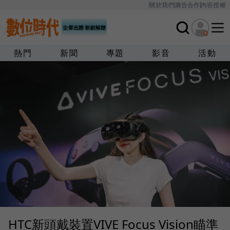
關於我們
廣告合作
內容授權
熱門
新聞
專題
影音
活動
HTC新頭戴裝置VIVE Focus Vision瞄準