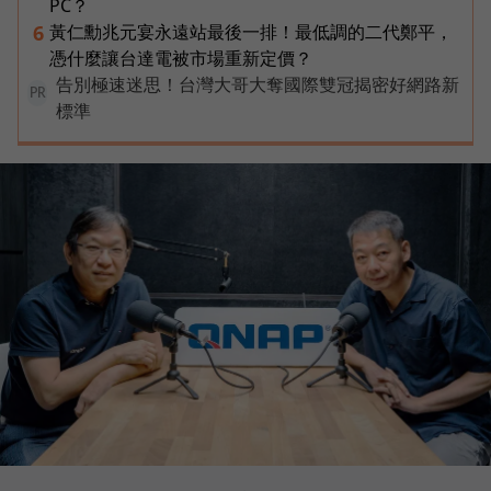
PC？
黃仁勳兆元宴永遠站最後一排！最低調的二代鄭平，
6
憑什麼讓台達電被市場重新定價？
告別極速迷思！台灣大哥大奪國際雙冠揭密好網路新
PR
標準