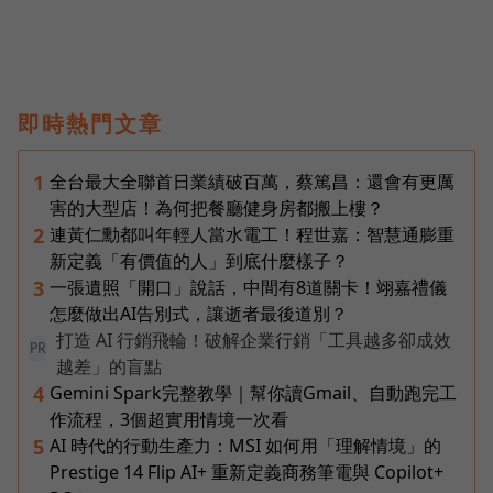
即時熱門文章
全台最大全聯首日業績破百萬，蔡篤昌：還會有更厲
1
害的大型店！為何把餐廳健身房都搬上樓？
連黃仁勳都叫年輕人當水電工！程世嘉：智慧通膨重
2
新定義「有價值的人」到底什麼樣子？
一張遺照「開口」說話，中間有8道關卡！翊嘉禮儀
3
怎麼做出AI告別式，讓逝者最後道別？
打造 AI 行銷飛輪！破解企業行銷「工具越多卻成效
PR
越差」的盲點
Gemini Spark完整教學｜幫你讀Gmail、自動跑完工
4
作流程，3個超實用情境一次看
AI 時代的行動生產力：MSI 如何用「理解情境」的
5
Prestige 14 Flip AI+ 重新定義商務筆電與 Copilot+