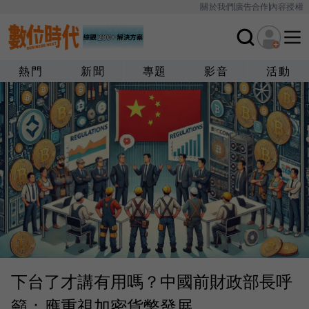
關於我們
廣告合作
內容授權
熱門
新聞
專題
影音
活動
下台了才講有用嗎？中國前財政部長呼
籲：應重視加密貨幣發展