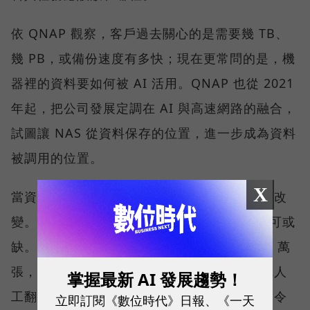
依 QNAP 觀察，客戶過去關心的是需要幾 TB、
幾 PB，或備份速度有多快；現在更常問的是，機
器裡的資料要如何被 AI 活用。QNAP 也從 2021
年起，把公司發展定調在 AI 與高速網路的融合，
試圖讓 NAS 從資料保存的位置，進一步成為資料
被調用的位置。
X
當資料量持續擴大，搜尋與管理方式也會跟著改
變。「在 NAS 裡放入 AI Agent 會越來越不可或
缺。」劉文義舉例，當照片累積到 10 萬、20 萬
張，要找出其中幾張特定畫面，已不可能只靠人
掌握最新 AI 發展趨勢！
工翻找。此時，能理解內容、接受自然語言指令
立即訂閱《數位時代》日報、《一天