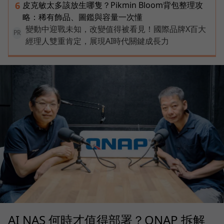
皮克敏太多該放生哪隻？Pikmin Bloom背包整理攻
6
略：稀有飾品、圖鑑與容量一次懂
變動中迎戰未知，改變值得被看見！國際品牌X百大
PR
經理人雙重肯定，展現AI時代關鍵成長力
AI NAS 何時才值得部署？QNAP 拆解