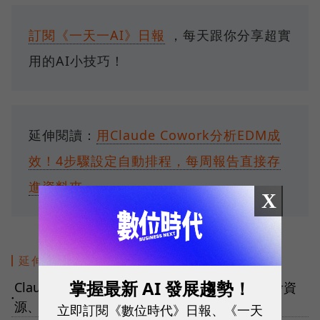
訂閱《一天一AI》日報
，每天跟你分享超實
用的AI小技巧！
延伸閱讀：
用Claude Cowork分析EDM成
效！4步驟設定自動排程，每周報告直接存
進資料夾
X
延伸閱讀
掌握最新 AI 發展趨勢！
Claude認證架構師CCA-F是什麼？怎麼考？備考資
●
源、測試領域、場景一次看
立即訂閱《數位時代》日報、《一天