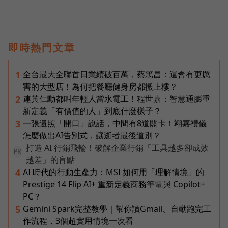
即時熱門文章
全台最大全聯首日業績破百萬，蔡篤昌：還會有更厲
1
害的大型店！為何把餐廳健身房都搬上樓？
連黃仁勳都叫年輕人當水電工！程世嘉：智慧通膨重
2
新定義「有價值的人」到底什麼樣子？
一張遺照「開口」說話，中間有8道關卡！翊嘉禮儀
3
怎麼做出AI告別式，讓逝者最後道別？
打造 AI 行銷飛輪！破解企業行銷「工具越多卻成效
PR
越差」的盲點
AI 時代的行動生產力：MSI 如何用「理解情境」的
4
Prestige 14 Flip AI+ 重新定義商務筆電與 Copilot+
PC？
Gemini Spark完整教學｜幫你讀Gmail、自動跑完工
5
作流程，3個超實用情境一次看