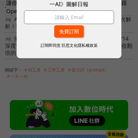
讓你的AI越用越聰明！Hermes Agent是什麼？跟
一AI》圖解日報
●
OpenClaw差在哪？安裝步驟一次看
AI 可以接手哪些工作？6 大銷售管理情境一次解
析！打造更高效的 AI 團隊👉🏻下載主管教戰手冊
擁有百萬會員資料，卻無法有效變現？【10/14
深度會員經營】從數據解讀到策略落地，解密營收翻
訂閱即同意
巨思文化隱私權政策
倍的底層邏輯！
關鍵字：
＃AI工具
＃工作工具
＃提示詞（prompt）
＃一天一AI