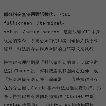
部分指令無法用對話替代。
/tui
、
fullscreen
/terminal-
、
這類改變 CLI 本身
setup
/setup-bedrock
設定的指令，系統必須由使用者明確輸入指令來
觸發，無法靠存在模糊空間的口語要求來執行。
快捷鍵處理的則是「對話做不到的事」：你沒辦
法對 Claude 說「幫我把選取範圍向右延伸」或
「把這段提示送到外部編輯器」，這些操作只存
在於介面層，Claude 根本無法透過回覆執行。另
外，快捷鍵裡有幾個高頻操作（
中斷、
Ctrl+C
搜尋歷史、
切換權限模
Ctrl+R
Shift+Tab