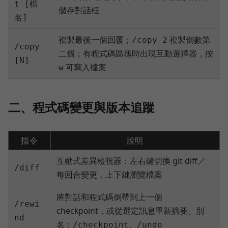
t [檔
儲存對話框
名]
複製最後一個回覆；
複製倒數第
/copy 2
/copy
二個；有程式碼區塊時出現互動選擇器，按
[N]
可寫入檔案
w
二、程式碼變更與版本追蹤
指令
說明
互動式差異檢視器：左右鍵切換 git diff／
/diff
每回合變更，上下鍵瀏覽檔案
將對話和程式碼倒帶到上一個
/rewi
checkpoint，或從選定訊息重新摘要。別
nd
名：
、
/checkpoint
/undo