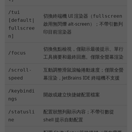
/tui
切換終端機 UI 渲染器（
fullscreen
[default|
啟用無閃爍 alt-screen）；不帶引數列
fullscree
印目前渲染器
n]
切換焦點檢視，僅顯示最後提示、單行
/focus
工具摘要和最終回應。僅限全螢幕渲染
互動調整滑鼠滾輪捲動速度；僅限全螢
/scroll-
幕渲染，JetBrains IDE 終端機不支援
speed
/keybindi
開啟或建立快捷鍵配置檔案
ngs
配置狀態列顯示內容；不帶引數從
/statusli
shell 提示自動配置
ne