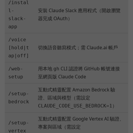
/instal
安裝 Claude Slack 應用程式（開啟瀏覽
l-
器完成 OAuth）
slack-
app
/voice
切換語音聽寫模式；需 Claude.ai 帳戶
[hold|t
ap|off]
用本地
CLI 認證將 GitHub 帳號連接
/web-
gh
至網頁版 Claude Code
setup
互動式精靈配置 Amazon Bedrock 驗
/setup-
證、區域與模型（需設定
bedrock
）
CLAUDE_CODE_USE_BEDROCK=1
互動式精靈配置 Google Vertex AI 驗證、
/setup-
專案與區域（需設定
vertex