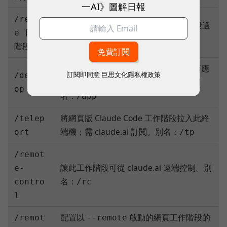
一AI》圖解日報
/resum
按 ID 或名稱繼續對話，或開啟工作階段選
e [工作
擇器。別名：
/continue
階段]
將目前工作階段移至 Claude Code 桌面應
訂閱即同意
巨思文化隱私權政策
/deskt
用繼續。僅限 macOS 和 Windows。別
op
名：
/app
將網頁版 Claude Code 工作階段拉入此終
/telep
端機；需 claude.ai 訂閱。別名：
ort
/tp
/remot
讓此工作階段可從 claude.ai 遠端控制。別
e-
名：
contro
/rc
l
配置以
啟動的網頁工作階段的
/remot
--remote