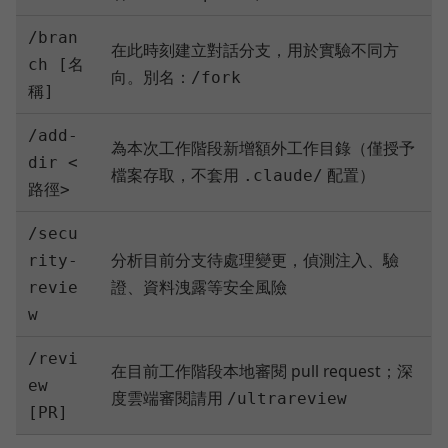
/bran
在此時刻建立對話分支，用於實驗不同方
ch [名
向。別名：
/fork
稱]
/add-
為本次工作階段新增額外工作目錄（僅授予
dir <
檔案存取，不套用
配置）
.claude/
路徑>
/secu
分析目前分支待處理變更，偵測注入、驗
rity-
證、資料洩露等安全風險
revie
w
/revi
在目前工作階段本地審閱 pull request；深
ew
度雲端審閱請用
/ultrareview
[PR]