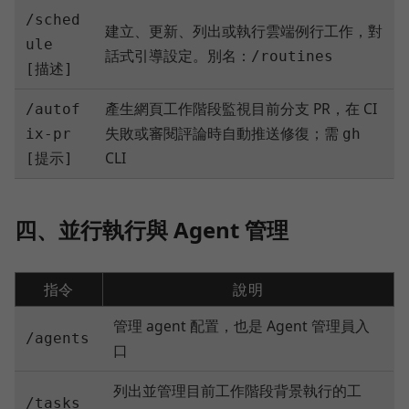
/sched
建立、更新、列出或執行雲端例行工作，對
ule
話式引導設定。別名：
/routines
[描述]
產生網頁工作階段監視目前分支 PR，在 CI
/autof
失敗或審閱評論時自動推送修復；需
ix-pr
gh
CLI
[提示]
四、並行執行與 Agent 管理
指令
說明
管理 agent 配置，也是 Agent 管理員入
/agents
口
列出並管理目前工作階段背景執行的工
/tasks