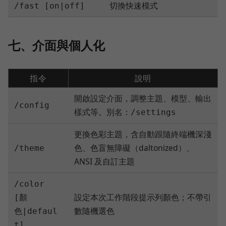
切換快速模式
/fast [on|off]
七、介面與個人化
指令
說明
開啟設定介面，調整主題、模型、輸出
/config
樣式等。別名：
/settings
更換色彩主題，含自動跟隨終端機深淺
色、色盲無障礙（daltonized）、
/theme
ANSI 及自訂主題
/color
設定本次工作階段提示列顏色；不帶引
[顏
數隨機選色
色|defaul
t]