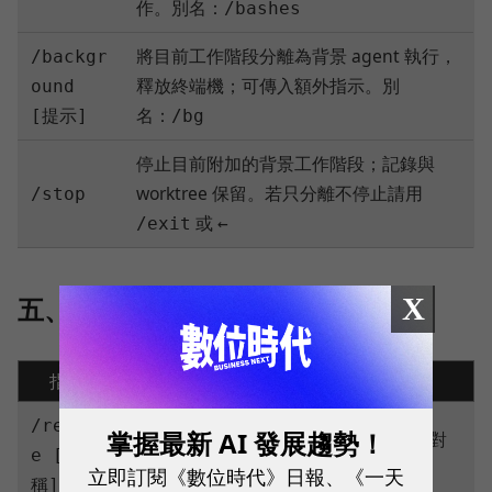
作。別名：
/bashes
將目前工作階段分離為背景 agent 執行，
/backgr
釋放終端機；可傳入額外指示。別
ound
名：
[提示]
/bg
停止目前附加的背景工作階段；記錄與
worktree 保留。若只分離不停止請用
/stop
或
/exit
←
X
五、工作階段管理
指令
說明
/renam
掌握最新 AI 發展趨勢！
重新命名目前工作階段；不帶名稱則從對
e [名
話歷史自動生成
立即訂閱《數位時代》日報、《一天
稱]