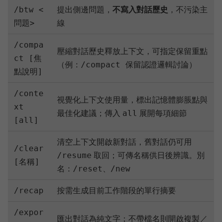
提出側邊問題，
不寫入對話歷史
，不污染主
/btw <
線
問題>
/compa
壓縮對話歷史釋放上下文，可指定保留重點
ct [焦
（例：
）
/compact 保留認證邏輯討論
點說明]
/conte
視覺化上下文使用量，標出記憶體膨脹點與
xt
最佳化建議；傳入
展開每項細節
all
[all]
清空上下文開啟新對話，舊對話仍可用
/clear
取回；可傳名稱供日後辨識。別
/resume
[名稱]
名：
、
/reset
/new
按需生成目前工作階段的單行摘要
/recap
/expor
匯出對話為純文字；不帶檔名則開啟複製／