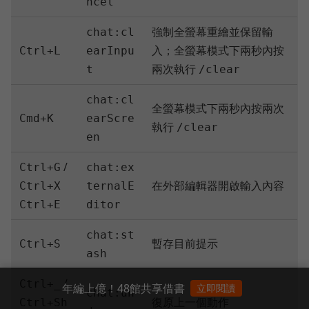
ncel
強制全螢幕重繪並保留輸
chat:cl
入；全螢幕模式下兩秒內按
Ctrl+L
earInpu
兩次執行
t
/clear
chat:cl
全螢幕模式下兩秒內按兩次
Cmd+K
earScre
執行
/clear
en
/
Ctrl+G
chat:ex
在外部編輯器開啟輸入內容
Ctrl+X
ternalE
Ctrl+E
ditor
chat:st
暫存目前提示
Ctrl+S
ash
/
Ctrl+_
年編上億！48館共享借書
立即閱讀
chat:un
復原上一個動作
Ctrl+Sh