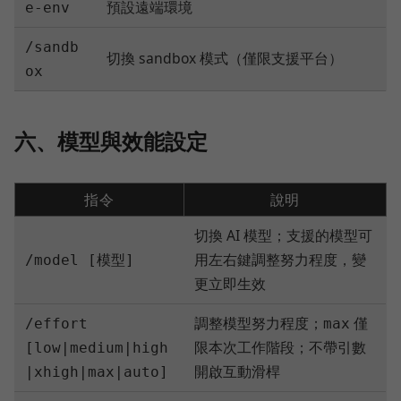
預設遠端環境
e-env
/sandb
切換 sandbox 模式（僅限支援平台）
ox
六、模型與效能設定
指令
說明
切換 AI 模型；支援的模型可
用左右鍵調整努力程度，變
/model [模型]
更立即生效
調整模型努力程度；
僅
/effort
max
限本次工作階段；不帶引數
[low|medium|high
開啟互動滑桿
|xhigh|max|auto]