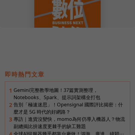
即時熱門文章
Gemini完整教學地圖！37篇實測整理，
1
Notebooks、Spark、提示詞架構全打包
告別「極速迷思」！Opensignal 國際評比揭密：什
2
麼才是 5G 時代的好網路？
專訪｜進貨沒變快，momo為何仍導入機器人？物流
3
副總揭比拚速度更棘手的缺工難題
全球AI伺服器幾乎都靠台廠做！鴻海、廣達、緯穎⋯
4