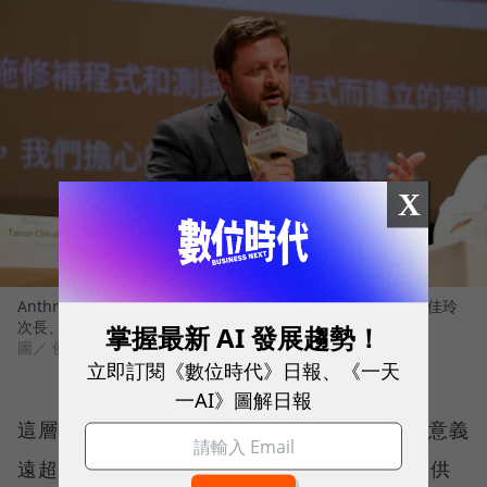
X
Anthropic國家安全政策主管Tarun Chhabra與數位發展部楊佳玲
次長、台灣AICoE計畫辦公室許永真教授對談。
掌握最新 AI 發展趨勢！
圖／ 侯俊偉攝影
立即訂閱《數位時代》日報、《一天
一AI》圖解日報
這層背景，讓此番Anthropic高層訪台的戰略意義
遠超過開發者交流，更具有鮮明的台美科技與供