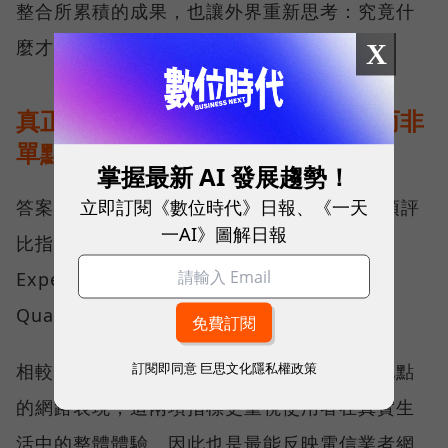
整合所累積的成果，也讓外界重新思考：究竟什
麼才是真正的好網路？
X
真正的好網路，比的是長期穩定、而非
單點測速
掌握最新 AI 發展趨勢！
立即訂閱《數位時代》日報、《一天
答案，就藏在 Opensignal 最具代表性的兩項評
一AI》圖解日報
比指標──可靠性體驗（Reliability
Experience）與品質一致性（Consistent
Quality）。
訂閱即同意
巨思文化隱私權政策
相較於傳統下載速度只反映單一時間、單一地點
的網路表現，這兩項指標更重視使用者在真實生
活中的整體體驗，因此也是最能反映電信業者網