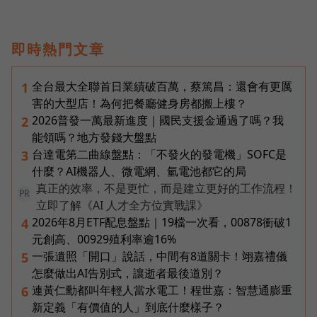
即時熱門文章
全台最大全聯首日業績破百萬，蔡篤昌：還會有更厲
1
害的大型店！為何把餐廳健身房都搬上樓？
2026普發一萬最新進度｜國民支援金通過了嗎？我
2
能領嗎？地方發錢大盤點
台達電第二曲線盤點：「不發火的發電機」SOFC是
3
什麼？AI機器人、微電網、氫電池都它的局
真正的效率，不是更忙，而是建立更好的工作流程！
PR
立即了解《AI 人才全方位實戰課》
2026年8月ETF配息盤點｜19檔一次看，00878衝破1
4
元創高、00929殖利率逾16%
一張遺照「開口」說話，中間有8道關卡！翊嘉禮儀
5
怎麼做出AI告別式，讓逝者最後道別？
連黃仁勳都叫年輕人當水電工！程世嘉：智慧通膨重
6
新定義「有價值的人」到底什麼樣子？