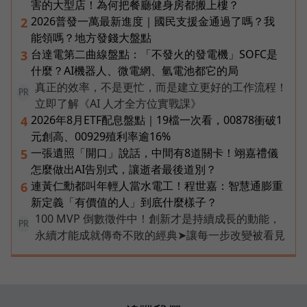
害的大型店！為何把餐廳健身房都搬上樓？
2026普發一萬最新進度｜國民支援金通過了嗎？我
2
能領嗎？地方發錢大盤點
台達電第二曲線盤點：「不發火的發電機」SOFC是
3
什麼？AI機器人、微電網、氫電池都它的局
真正的效率，不是更忙，而是建立更好的工作流程！
PR
立即了解《AI 人才全方位實戰課》
2026年8月ETF配息盤點｜19檔一次看，00878衝破1
4
元創高、00929殖利率逾16%
一張遺照「開口」說話，中間有8道關卡！翊嘉禮儀
5
怎麼做出AI告別式，讓逝者最後道別？
連黃仁勳都叫年輕人當水電工！程世嘉：智慧通膨重
6
新定義「有價值的人」到底什麼樣子？
100 MVP 倒數徵件中！創新才是持續成長的動能，
PR
永續才能成就傳奇不敗的經典➤讓每一步改變被看見