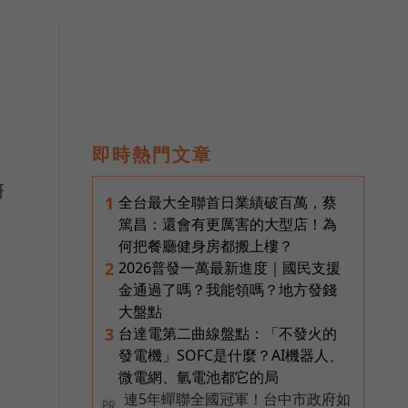
即時熱門文章
研
全台最大全聯首日業績破百萬，蔡
1
篤昌：還會有更厲害的大型店！為
何把餐廳健身房都搬上樓？
2026普發一萬最新進度｜國民支援
2
金通過了嗎？我能領嗎？地方發錢
大盤點
台達電第二曲線盤點：「不發火的
3
發電機」SOFC是什麼？AI機器人、
微電網、氫電池都它的局
連5年蟬聯全國冠軍！台中市政府如
PR