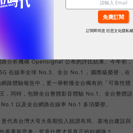
重要指標，但在 5G 成為工作、娛樂、生活不可或缺
，再快的網速，如果不能讓其在人潮聚集、高速移動或
訂閱即同意
巨思文化隱私
轉換成好的使用體驗，也因如此，衡量「好網路」的標
向任何時間、任何地點都能穩定連線的使用體驗。
分析機構 Opensignal 公布的評比結果。今年初，
G 在線率全球 No.3、全台 No.1 」國際級榮譽，在
台灣行動網路體驗報告中，更一舉斬獲全台獨有的「可靠性體
冠王，同時，包辦全台整體影音體驗 No.1、全台整體語
 No.1 以及全台網路在線率 No.1 多項榮譽。
，更代表台灣大哥大長期投入頻譜布局、基地台建設與
讓外界重新思考：究竟什麼才是真正的好網路？