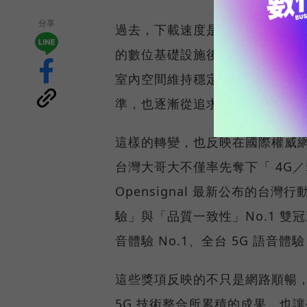
分享
過去，下載速度是評價電信服務的
的數位基礎設施後，消費者發現
室內空間維持穩定連線，即無法
準，也逐漸從追求測速數字，轉
這樣的轉變，也反映在國際權威網路
台灣大哥大不僅率先奪下「 4G／5
Opensignal 最新公布的
驗」與「品質一致性」No.1 雙
音體驗 No.1、全台 5G 語音體驗
這些獎項反映的不只是網路順暢
5G 技術整合所累積的成果，也