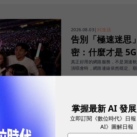
2026.08.03
|
3C生活
告別「極速迷思」！
密：什麼才是 5
真正好用的網路服務，不是測速
演唱會時，網路連線依然穩定、
sponsored by
台灣大哥大
掌握最新 AI 發
立即訂閱《數位時代》日報
AI》圖解日報