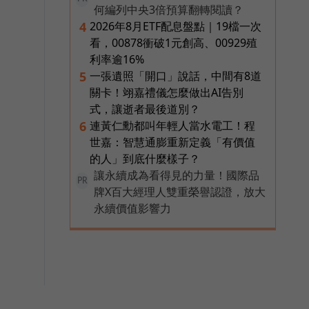
何編列中央3倍預算翻轉閱讀？
2026年8月ETF配息盤點｜19檔一次
4
看，00878衝破1元創高、00929殖
利率逾16%
一張遺照「開口」說話，中間有8道
5
關卡！翊嘉禮儀怎麼做出AI告別
式，讓逝者最後道別？
連黃仁勳都叫年輕人當水電工！程
6
世嘉：智慧通膨重新定義「有價值
的人」到底什麼樣子？
讓永續成為看得見的力量！國際品
PR
牌X百大經理人雙重榮譽認證，放大
永續價值影響力