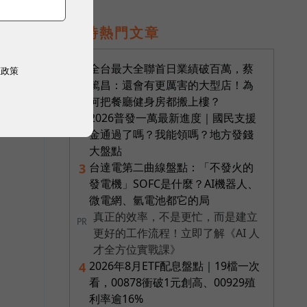
即時熱門文章
全台最大全聯首日業績破百萬，蔡
1
權政策
篤昌：還會有更厲害的大型店！為
何把餐廳健身房都搬上樓？
2026普發一萬最新進度｜國民支援
2
金通過了嗎？我能領嗎？地方發錢
大盤點
台達電第二曲線盤點：「不發火的
3
發電機」SOFC是什麼？AI機器人、
微電網、氫電池都它的局
真正的效率，不是更忙，而是建立
PR
更好的工作流程！立即了解《AI 人
才全方位實戰課》
2026年8月ETF配息盤點｜19檔一次
4
看，00878衝破1元創高、00929殖
利率逾16%