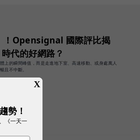
Opensignal 國際評比揭
G 時代的好網路？
軟體上的瞬間峰值，而是走進地下室、高速移動、或身處萬人
順暢且不中斷。
X
展趨勢！
、《一天一