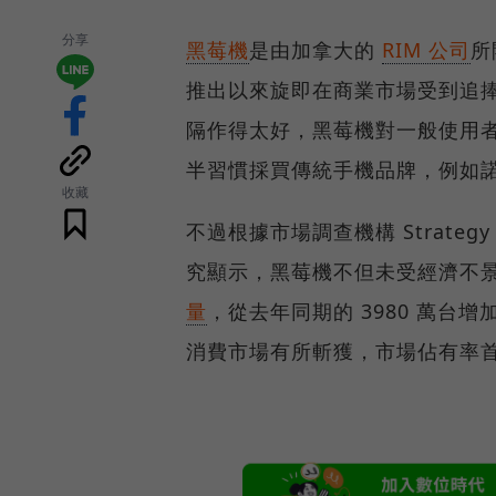
分享
黑莓機
是由加拿大的
RIM 公司
所
推出以來旋即在商業市場受到追
隔作得太好，黑莓機對一般使用
半習慣採買傳統手機品牌，例如
收藏
不過根據市場調查機構 Strateg
究顯示，黑莓機不但未受經濟不
量
，從去年同期的 3980 萬台增加
消費市場有所斬獲，市場佔有率首度