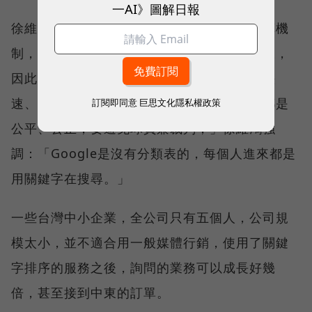
一AI》圖解日報
徐維鴻解釋，搜尋引擎是一種自然排序的運算機
制，參數會改變調整，每天不斷有新資料進來，
因此一定要提供給搜尋者熱門的東西，強調快
速、精準、有效，「所有的搜尋引擎強調的都是
訂閱即同意
巨思文化隱私權政策
公平、公正，要避免球員兼裁判，」徐維鴻強
調：「Google是沒有分類表的，每個人進來都是
用關鍵字在搜尋。」
一些台灣中小企業，全公司只有五個人，公司規
模太小，並不適合用一般媒體行銷，使用了關鍵
字排序的服務之後，詢問的業務可以成長好幾
倍，甚至接到中東的訂單。