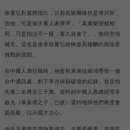
徐重弘對媒體指出，以前在樂團雖然是彈貝斯、
吉他，可是每天看人家彈琴，「其實樂理都相
同，只是指法不一樣，看久就會了。」他得意地
補充。這也是後來徐重弘敢轉進高報酬的壽險業
挑戰的原因。
在中國人壽任職時，他曾和弟弟徐維鴻帶領一個
台中通訊處，創下單月保額破億的紀錄，並且領
先第二名將近三千萬。當時的中國人壽總經理辜
啟允（辜振甫之子，已故）還特地與他們兩度會
面鼓勵，以示愛才之心。
徐氏兄弟能在壽險業成功，主要是善用「市場區