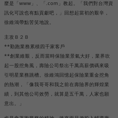
麼是「www」、「.com」教起。「我們對台灣資
訊化可說也有點貢獻吧，」回想起當初的艱辛，
徐維鴻帶點苦笑地說。
主攻Ｂ２Ｂ
**勤跑業務累積四千家客戶
**創業維艱，反而當時保險業景氣大好，業界吹
起一股挖角風，壽險公司祭出千萬高薪價碼來吸
引明星業務跳槽。徐維鴻回憶起保險業重金挖角
的熱潮，「像我哥哥和我之前在壽險界的輝煌業
績，到其他公司效勞，就算是五千萬，人家也願
意出。」
也是拿著跑業務的精神，後來兩兄弟投入輔導廠