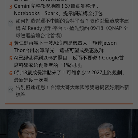
Gemini完整教學地圖！37篇實測整理，
3
Notebooks、Spark、提示詞架構全打包
如何打造營運不中斷的資料平台？教你以最適成本建
PR
構 AI Ready 資料平台 ✨ 搶先預約 09/18《QNAP 全
球巡迴論壇台北首場》
黃仁勳再喊下一波AI浪潮是機器人！輝達Jetson
4
Thor台鏈名單曝光，這些可望成受惠族群
AI已經做得到20%的題目，反而不要碰！Google首
5
席科學家給創業者的「1%法則」
0到18歲成長津貼來了！可領多少？2027上路規劃、
6
最新進度一次看
告別極速迷思！台灣大哥大奪國際雙冠揭密好網路新
PR
標準