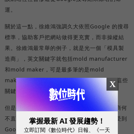
運。
關於這一點，徐維鴻強調久大依照Google 的搜尋
標準，協助客戶把網站做得更充實，而非操縱結
果。徐維鴻最常舉的例子，就是光一個「模具製
造商」，英文關鍵字就包括mold manufacturer
和mold maker，可是最多筆的是mold
making，為了讓客戶的網站能被排在前面，這些
X
關鍵字通通要考慮進去。
但是既然Google提供搜尋引擎，那麼企業廠商何
不直接找Google提供相關服務？久大會不會受到
掌握最新 AI 發展趨勢！
Google的威脅？
立即訂閱《數位時代》日報、《一天