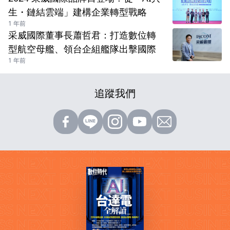
生・鏈結雲端」建構企業轉型戰略
1 年前
采威國際董事長蕭哲君：打造數位轉
型航空母艦、領台企組艦隊出擊國際
1 年前
追蹤我們