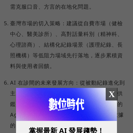
需克服口音、方言的在地化問題。
臺灣市場的切入策略：建議從自費市場（健檢
中心、醫美診所）、高對話量科別（精神科、
心理諮商）、結構化紀錄場景（護理紀錄、長
照機構）等低阻力場域先行落地，逐步累積資
料與使用者回饋。
AI 在診間的未來發展方向：從被動紀錄進化到
X
主動參與行政流程（如事前審查）、即時提供
鑑別診斷建議，甚至發展成具自主行動能力的
Agentic AI，以及整合語音、影像、檢查數據
的多模態應用。
掌握最新 AI 發展趨勢！