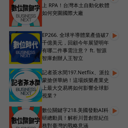
上 RPA！台灣本土自動化軟體
如何突圍國際大廠
EP266. 全球半導體業產值破7
千億美元，回顧今年展望明年
有哪二件事需注意？ ft. 智源
智庫創辦人王智立
記者茶水間197.Netflix、派拉
蒙搶併華納！這場娛樂產業史
上最大交易將如何影響全球影
視業？
數位關鍵字218.美國發動AI科
研總動員！解析川普創世紀任
務對臺灣的戰略意涵