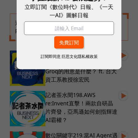
立即訂閱《數位時代》日報、《一天
一AI》圖解日報
追蹤《數位時代》
Podcast
EP267. AI 在2025帶來的驚喜
訂閱即同意
巨思文化隱私權政策
和失望有哪些？年末輝達收購
Groq的用意是什麼？ ft. 台大
資工系教授徐宏民
記者茶水間198.AWS
re:Invent直擊！兩款自研晶
片齊發，亞馬遜如何劍指輝達
AI霸權？
數位關鍵字219.當AI Agent遇