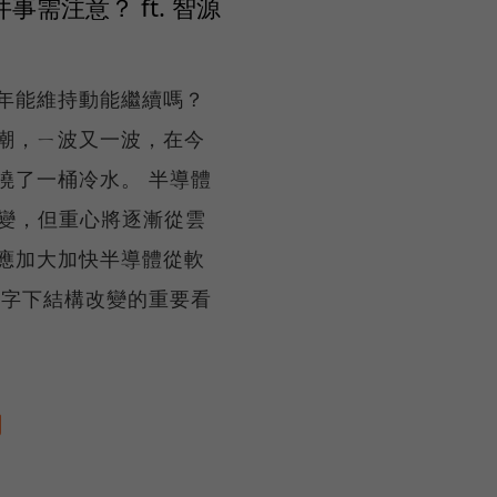
需注意？ ft. 智源
26年能維持動能繼續嗎？
的風潮，ㄧ波又一波，在今
澆了一桶冷水。 半導體
變，但重心將逐漸從雲
應加大加快半導體從軟
數字下結構改變的重要看