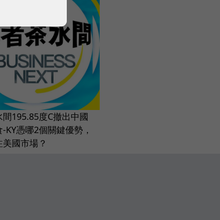
間195.85度C撤出中國
-KY憑哪2個關鍵優勢，
注美國市場？