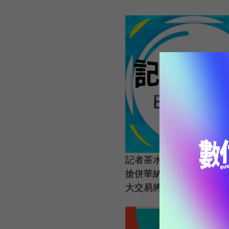
記者茶水間197.Netfli
搶併華納！這場娛樂產業
大交易將如何影響全球影