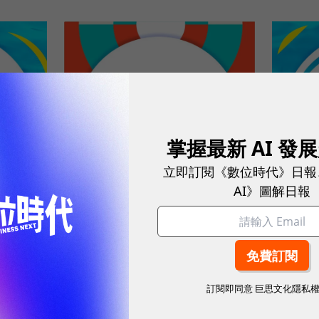
掌握最新 AI 發
立即訂閱《數位時代》日報
AI》圖解日報
x、派拉蒙
數位關鍵字218.美國發動AI科研
記者茶水
史上最
總動員！解析川普創世紀任務對
日飆破3
視業？
臺灣的戰略意涵
入解析
訂閱即同意
巨思文化隱私