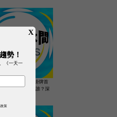
X
展趨勢！
、《一天一
間196.鴻勁精密掛牌首
000元！它到底是誰？深
台股超級黑馬
權政策