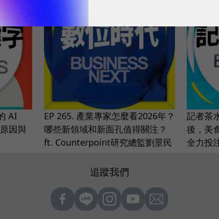
 AI
EP 265. 產業專家怎麼看2026年？
記者茶水
鍵原因與
哪些新領域和新面孔值得關注？
後，美食
ft. Counterpoint研究總監劉景民
全力投
追蹤我們