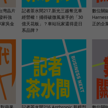
翻轉台灣晶片
記者茶水間217.新光三越奪北車
數位關鍵
發科強
經營權！捅得破微風束手的「30
Harne
技專家吳金
億天花板」？車站玩家還得是日
正的企
系品牌？
，對蘋果
記者茶水間216.Anthropic 新模型
數位關鍵