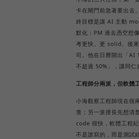
卡在閘門前急著要出去。小海
終目標是讓 AI 主動 
默化：PM 過去憑空想像寫 
考更快、更 solid。後
司。他在日曆開出「AI 
不超過 50%」，讓同
工程師分兩派，但軟體
小海觀察工程師現在很兩極
查；另一派擅長先想清楚要
code 很快，軟體工程
不是誰寫的，而是測試結果對不