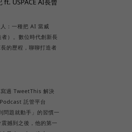
. USPACE AI長曾
：一種把 AI 當威
打造者）。數位時代創新長
 AI長的歷程，聊聊打造者
過 TweetThis 解決
Podcast 託管平台
種「看到問題就動手」的習慣一
I 年會震撼到之後，他的第一