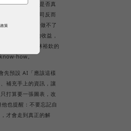
限制。但每家公司是否真
職 AI長；大公司反而
 過去寫不出程式而做不了
權政策
AI 降本增效的收益，
ard CEO 林裕欽的
now-how。
先預設 AI「應該這樣
的、補充手上的資訊，讓
本只打算要一張圖表，改
。但他也提醒：不要忘記自
捨，才會走到真正的解