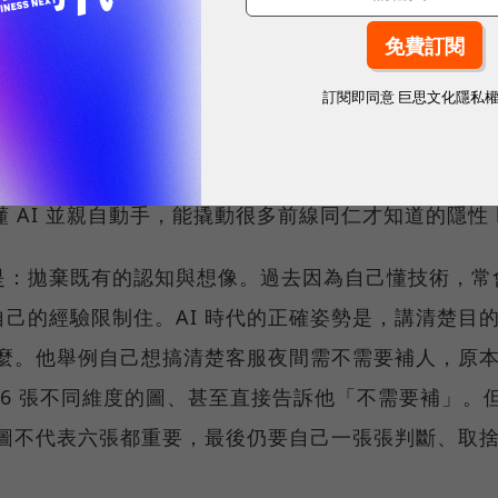
內部人、但要有外部視角，因為完全內生會被既有認知
質。例如電商若只是要自動化，該做的做完就不需要專
前做不到的事：過去因人力成本太高而放棄的生意、PM
訂閱即同意
巨思文化隱私
啟，創造新的收入來源。另一個實用觀察是，大公司做 
、更明顯。對於一個做過總經理的人回頭寫程式，他以 DC
懂 AI 並親自動手，能撬動很多前線同仁才知道的隱性 k
：拋棄既有的認知與想像。過去因為自己懂技術，常會
己的經驗限制住。AI 時代的正確姿勢是，講清楚目
什麼。他舉例自己想搞清楚客服夜間需不需要補人，原
出 6 張不同維度的圖、甚至直接告訴他「不需要補」
張圖不代表六張都重要，最後仍要自己一張張判斷、取