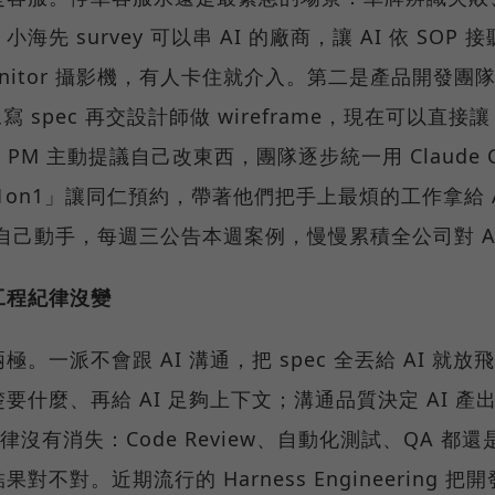
先 survey 可以串 AI 的廠商，讓 AI 依 SO
monitor 攝影機，有人卡住就介入。第二是產品開發團
spec 再交設計師做 wireframe，現在可以直接讓 AI
來 PM 主動提議自己改東西，團隊逐步統一用 Claude
1on1」讓同仁預約，帶著他們把手上最煩的工作拿給 
仁自己動手，每週三公告本週案例，慢慢累積全公司對 A
工程紀律沒變
。一派不會跟 AI 溝通，把 spec 全丟給 AI 就
什麼、再給 AI 足夠上下文；溝通品質決定 AI 產出
紀律沒有消失：Code Review、自動化測試、QA 
對。近期流行的 Harness Engineering 把開發