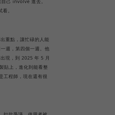
 involve 進去。
試試看。
字再摘出重點，讓忙碌的人能
個一週，第四個一週。他
現，到 2025 年 5 月
段段複製貼上，進化到能看整
是工程師，現在還有很
、扣款爭議，使用者被