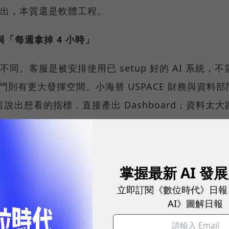
 產出，本質還是軟體工程。
 與「每週拿掉 4 小時」
不同。客服是被安排使用已 setup 好的 AI 系統，不
則有更大發揮空間。小海替 USPACE 財務與資料部門接
說出想看的指標，直接產出 Dashboard；資料太大
成過去資深資料庫工程師才做得來的優化。USPACE 
套管理系統；停車場業務則用 AI 寫自動派工系統。
」，因為買了 Copilot、Claude、ChatGPT、G
掌握最新 AI 發
於同仁不知道 AI 可以幫自己做什麼。
立即訂閱《數位時代》日報
AI》圖解日報
嗎？做以前做不到的事