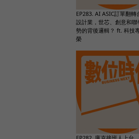
EP283. AI ASIC訂單
設計業，世芯、創意和聯
勢的背後邏輯？ ft. 科
榮
EP282. 庫克接班人上台