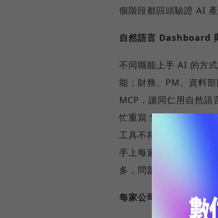
個階段都回頭驗證 AI
自然語言 Dashboard
不同職能上手 AI 的方式
能；財務、PM、資料部門
MCP，讓同仁用自然語言
忙重寫 SQL，幾秒完
工具不符需求，自己寫一
手上每週最繁雜的 4 個小時
多，問題不在工具，而在
每家公司都需要 AI長