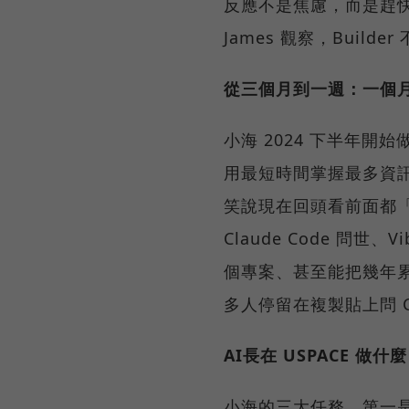
反應不是焦慮，而是趕快買 
James 觀察，Buil
從三個月到一週：一個月一個產
小海 2024 下半年開始
用最短時間掌握最多資訊
笑說現在回頭看前面都「超級
Claude Code 問
個專案、甚至能把幾年
多人停留在複製貼上問 C
AI長在 USPACE 做
小海的三大任務，第一