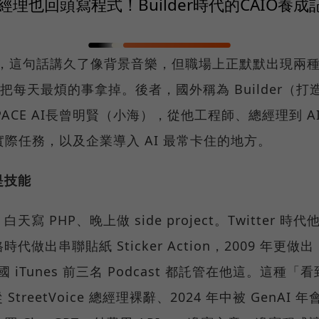
理也回頭寫程式！Builder時代的CAIO養成記 ft
作，這句話講久了像背景音樂，但職場上正默默出現兩種人
 把每天最煩的事拿掉。後者，國外稱為 Builder（
 USPACE AI長曾明賢（小海），從他工程師、總經理到
實際任務，以及企業導入 AI 最常卡住的地方。
是技能
PHP、晚上做 side project。Twitter 時代他寫
出串聯貼紙 Sticker Action，2009 年更做出 
年中國 iTunes 前三名 Podcast 都託管在他這。這
 StreetVoice 總經理裸辭、2024 年中被 GenA