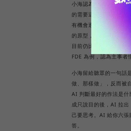
小海認為 AI長應該是
的需要這個職位，要看體
有機會透過 AI 做以
的原型，現在都有機會重
目前仍比創造新事物更大
FDE 為例，認為主事者
小海留給聽眾的一句話是
做、那樣做」，反而被自
AI 判斷最好的作法是
成只說目的後，AI 拉
己要思考。AI 給你六
答。