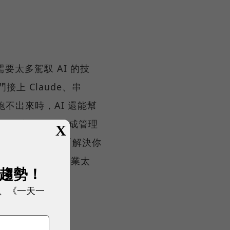
需要太多駕馭 AI 的技
上 Claude、串
跑不出來時，AI 還能幫
內部也有主管因為現成管理
X
他有個企劃叫做「解決你
emini 卻不用的企業太
展趨勢！
、《一天一