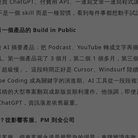
ChatGPT、付費用 API、一邊寫文章一邊寫程式讓自己
der 不是一個 skill 而是一種習慣，看到每件事都想動手
品的 Build in Public
做 AI 摘要產品：把 Podcast、YouTube 轉成文
。第一個產品花了 3 個月，第二個 1 個多月，第三
慢」。這段時間正好是 Cursor、Windsurf 陸續出
世、Vibe Coding 成為關鍵字的演進期。AI 工具從一
累積的大型專案翻寫成新版並順利運作。他強調，即便
hatGPT，資訊落差依舊嚴重。
什麼？從影響客服、PM 到全公司
是客服。停車客服永遠是最緊急的場景：車牌辨識失敗