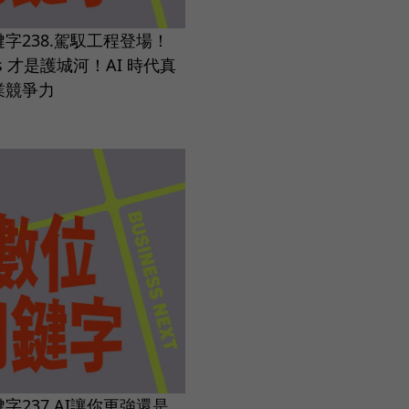
字238.駕馭工程登場！
ss 才是護城河！AI 時代真
業競爭力
字237.AI讓你更強還是