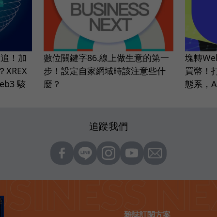
追追！加
數位關鍵字86.線上做生意的第一
塊轉We
XREX
步！設定自家網域時該注意些什
買幣！
b3 駭
麼？
態系，A
追蹤我們
雜誌訂閱方案