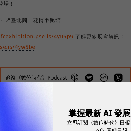
登場！
（六）📍臺北圓山花博爭艷館
/fcexhibition.pse.is/4yu5p9
了解更多展會資訊：
pse.is/4yw5be
追蹤《數位時代》Podcast
掌握最新 AI 發
立即訂閱《數位時代》日報
AI》圖解日報