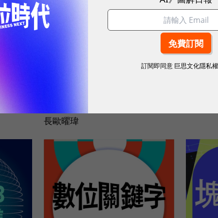
訂閱即同意
巨思文化隱私
好2023
塊轉Web3_20. AI時代遊戲產業潛
記者茶水間
力大！幫企業「代工錢包」是一
何要1
門好生意嗎？ ft. KryptoGO執行
線記者
長歐曜瑋