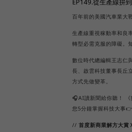
EP149.從生產
百年前的美國汽車業大
生產線重視稼動率和良
轉型必需克服的障礙。
數位時代總編輯王志仁
長、啟雲科技董事長丘
方式先做變革。
🎧AI讀新聞給你聽！ 
您5分鐘掌握科技大事
//
首度新商業解方大賞Ｘ AI