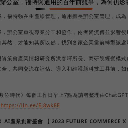
線拚到辦公室，福特與通用的百年前競爭，為何仍
戰，福特強在生產線管理，通用擅長辦公室管理，成為
率，辦公室重視專業分工和協作，兩者皆流傳並影響後
知其然，才能知其所以然，找到各家企業當前轉型該處
與資策會產業情報研究所洪春暉所長、商研院經營模式
立全，共同交流在評估、導入和維護新科技工具前，如
《數位時代》每個工作日早上7點為讀者整理由ChatG

https://lin.ee/Ej8wk8E
產業創新盛會 【 2023 FUTURE COMMERCE X A