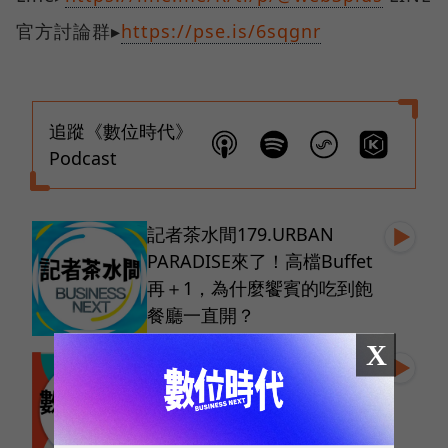
官方討論群▸
https://pse.is/6sqgnr
追蹤《數位時代》
Podcast
記者茶水間179.URBAN
PARADISE來了！高檔Buffet
再＋1，為什麼饗賓的吃到飽
餐廳一直開？
X
數位關鍵字200.GPT5來了！
Sam Altman能決定你的未來
嗎？從四本書認識OpenAI背
後的男人