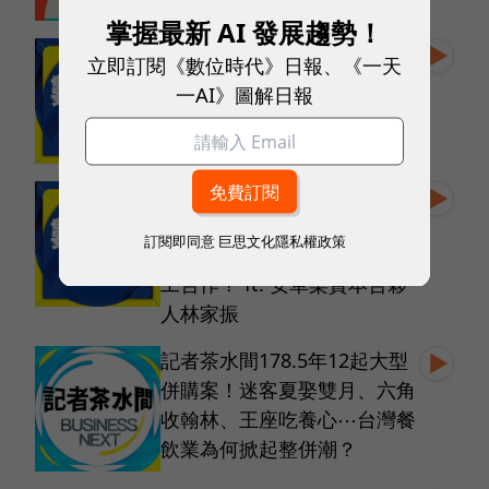
掌握最新 AI 發展趨勢！
EP249. 減碳升級戰 ! AI 與人
立即訂閱《數位時代》日報、《一天
才打造亞太能源效率新曲線
一AI》圖解日報
EP248. 神秘AI國防企業
Palantir和Anduril為何密集來
訂閱即同意
巨思文化隱私權政策
台？如何主導新戰爭型態和軍
工合作？ ft. 安卓樂資本合夥
人林家振
記者茶水間178.5年12起大型
併購案！迷客夏娶雙月、六角
收翰林、王座吃養心⋯台灣餐
飲業為何掀起整併潮？