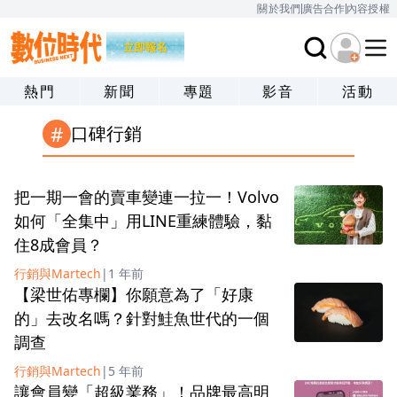
關於我們
廣告合作
內容授權
熱門
新聞
專題
影音
活動
#
口碑行銷
把一期一會的賣車變連一拉一！Volvo
如何「全集中」用LINE重練體驗，黏
住8成會員？
行銷與Martech
|
1 年前
【梁世佑專欄】你願意為了「好康
的」去改名嗎？針對鮭魚世代的一個
調查
行銷與Martech
|
5 年前
讓會員變「超級業務」！品牌最高明