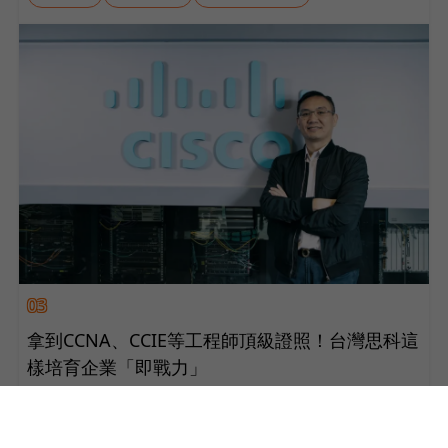
03
拿到CCNA、CCIE等工程師頂級證照！台灣思科這
樣培育企業「即戰力」
思科