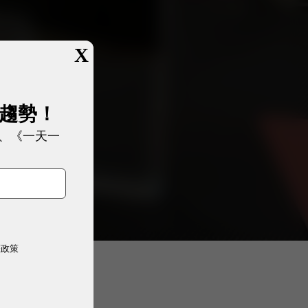
X
展趨勢！
、《一天一
權政策