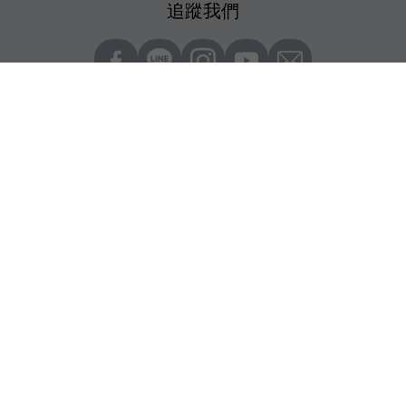
追蹤我們
雜誌訂閱方案
一鍵訂閱，解鎖最完整的 AI 與商業實戰指南 | 數位時
一年送一年共12期，優惠價1,690元
立即訂閱 >>
媒體
學習
產品