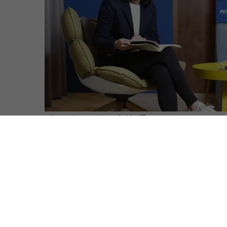
張瑜珊不到40歲接手PChome，她
案，都在書裡⋯⋯
＃PChome網路家庭