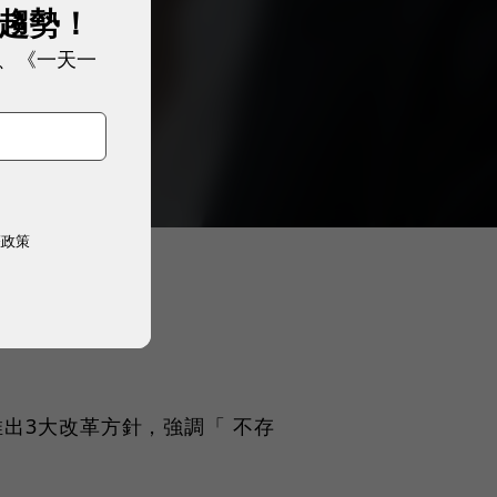
展趨勢！
、《一天一
權政策
出3大改革方針，強調「 不存