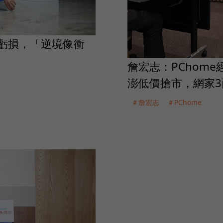
億虧損，「逆境像衝
詹宏志：PChom
澎低價搶市，網家3
＃詹宏志
＃PChome