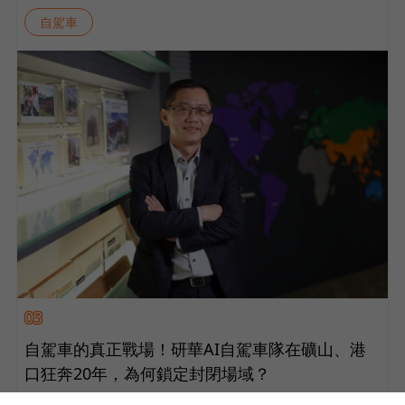
自駕車
03
自駕車的真正戰場！研華AI自駕車隊在礦山、港
口狂奔20年，為何鎖定封閉場域？