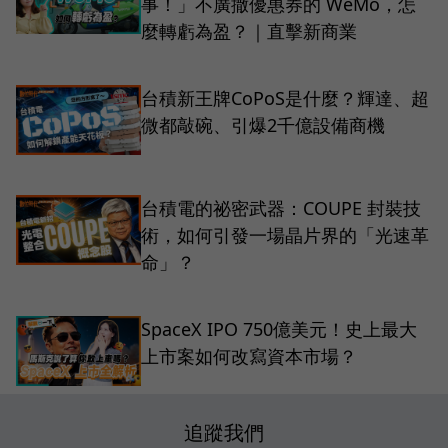
事！」不廣撒優惠券的 WeMo，怎
麼轉虧為盈？｜直擊新商業
台積新王牌CoPoS是什麼？輝達、超
微都敲碗、引爆2千億設備商機
台積電的祕密武器：COUPE 封裝技
術，如何引發一場晶片界的「光速革
命」？
SpaceX IPO 750億美元！史上最大
上市案如何改寫資本市場？
追蹤我們