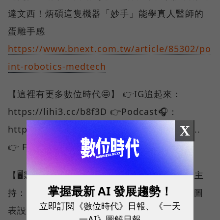
達文西！炳碩這隻機器「妙手」能學真人醫師的
蛋雕手感
https://www.bnext.com.tw/article/85302/po
int-robotics-medtech
【這裡有更多數位時代🤩】 👉IG追起來：
https://lihi3.cc/b8f3D 👉Podcast🎧：
X
https://podcasts.apple.com/us/podcast...
👉 Facebook：https://pse.is/5jkg9k
【🖥️製作團隊🎥】 製作人、節目企劃、腳本、主
掌握最新 AI 發展趨勢！
持：蘇宇庭 美術設計：陳姿伶 攝影：張家毓 圖
立即訂閱《數位時代》日報、《一天
表設計、剪輯、混音：傅婷鈺
一AI》圖解日報