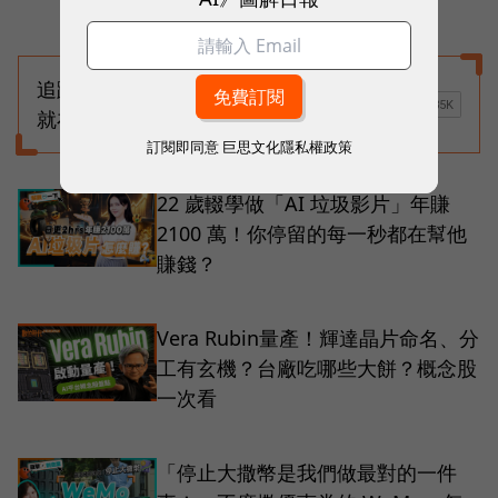
追蹤更多《數位時代》影音新聞
就在
訂閱即同意
巨思文化隱私權政策
22 歲輟學做「AI 垃圾影片」年賺
2100 萬！你停留的每一秒都在幫他
賺錢？
Vera Rubin量產！輝達晶片命名、分
工有玄機？台廠吃哪些大餅？概念股
一次看
「停止大撒幣是我們做最對的一件