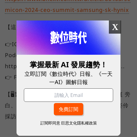
micon-2024-ceo-summit-samsung-sk-hynix
X
【這裡有更多數位時代🤩】
👉IG追起來：https://lihi3.cc/b8f3D 👉
Podcast🎧：
掌握最新 AI 發展趨勢！
https://podcasts.apple.com/us/podcast...
立即訂閱《數位時代》日報、《一天
👉 Facebook：https://pse.is/5jkg9k
一AI》圖解日報
【🖥️製作團隊🎥】 監製｜王志仁 企劃｜蘇宇庭 旁
白、腳本撰稿｜蘇宇庭 美術、後製剪輯｜陳姿伶
採訪｜孫嘉君
訂閱即同意
巨思文化隱私權政策