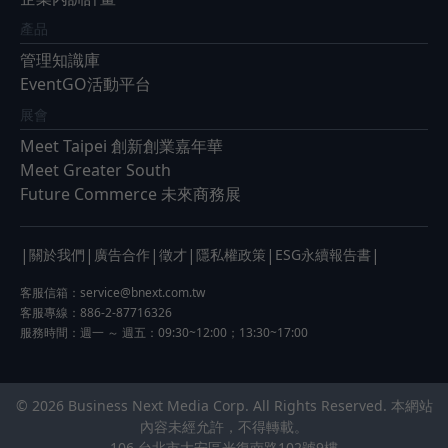
產品
管理知識庫
EventGO活動平台
展會
Meet Taipei 創新創業嘉年華
Meet Greater South
Future Commerce 未來商務展
|
|
|
|
|
|
關於我們
廣告合作
徵才
隱私權政策
ESG永續報告書
客服信箱：
service@bnext.com.tw
客服專線：886-2-87716326
服務時間：週一 ～ 週五：09:30~12:00；13:30~17:00
© 2026 Business Next Media Corp. All Rights Reserved. 本網站
內容未經允許，不得轉載。
106 台北市大安區光復南路102號9樓