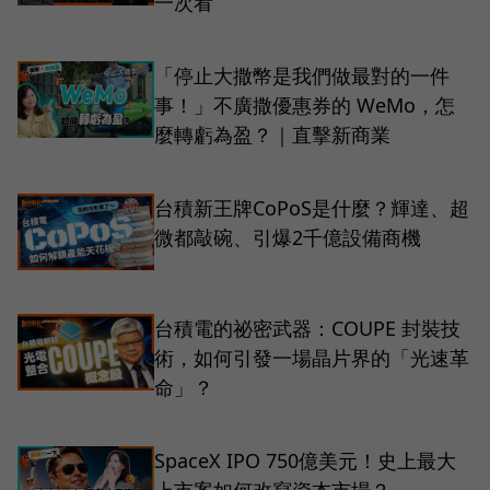
一次看
「停止大撒幣是我們做最對的一件
事！」不廣撒優惠券的 WeMo，怎
麼轉虧為盈？｜直擊新商業
台積新王牌CoPoS是什麼？輝達、超
微都敲碗、引爆2千億設備商機
台積電的祕密武器：COUPE 封裝技
術，如何引發一場晶片界的「光速革
命」？
SpaceX IPO 750億美元！史上最大
上市案如何改寫資本市場？