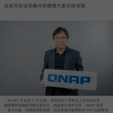
目前符合這些條件的硬體方案仍很有限。
「AI NAS 不是多了 AI 功能，而是改寫了資料在工作流的位置。」
威聯通科技總經理劉文義坦言，地端算力成本高昂，QNAP 透過
「算力分級」與開放模型架構，助企業逐步建構私有 RAG 知識庫與