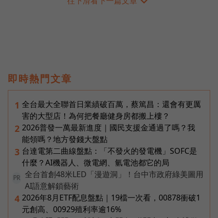
往下滑看下一篇文章
即時熱門文章
全台最大全聯首日業績破百萬，蔡篤昌：還會有更厲
1
害的大型店！為何把餐廳健身房都搬上樓？
2026普發一萬最新進度｜國民支援金通過了嗎？我
2
能領嗎？地方發錢大盤點
台達電第二曲線盤點：「不發火的發電機」SOFC是
3
什麼？AI機器人、微電網、氫電池都它的局
全台首創48米LED「漫遊洞」！台中市政府綠美圖用
PR
AI語意解鎖藝術
2026年8月ETF配息盤點｜19檔一次看，00878衝破1
4
元創高、00929殖利率逾16%