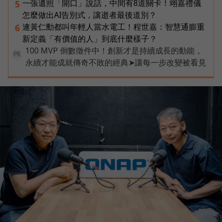
一張遺照「開口」說話，中間有8道關卡！翊嘉禮儀
5
怎麼做出AI告別式，讓逝者最後道別？
連黃仁勳都叫年輕人當水電工！程世嘉：智慧通膨重
6
新定義「有價值的人」到底什麼樣子？
100 MVP 倒數徵件中！創新才是持續成長的動能，
PR
永續才能成就傳奇不敗的經典➤讓每一步改變被看見