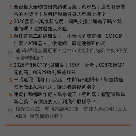
全台最大全聯首日業績破百萬，蔡篤昌：還會有更厲
1
害的大型店！為何把餐廳健身房都搬上樓？
2026普發一萬最新進度｜國民支援金通過了嗎？我
2
能領嗎？地方發錢大盤點
台達電第二曲線盤點：「不發火的發電機」SOFC是
3
什麼？AI機器人、微電網、氫電池都它的局
連5年蟬聯全國冠軍！台中市政府如何編列中央3倍預
PR
算翻轉閱讀？
2026年8月ETF配息盤點｜19檔一次看，00878衝破1
4
元創高、00929殖利率逾16%
一張遺照「開口」說話，中間有8道關卡！翊嘉禮儀
5
怎麼做出AI告別式，讓逝者最後道別？
連黃仁勳都叫年輕人當水電工！程世嘉：智慧通膨重
6
新定義「有價值的人」到底什麼樣子？
核保快六成、理賠判讀再加速！富邦人壽如何用三大
PR
AI助理重塑保險服務？