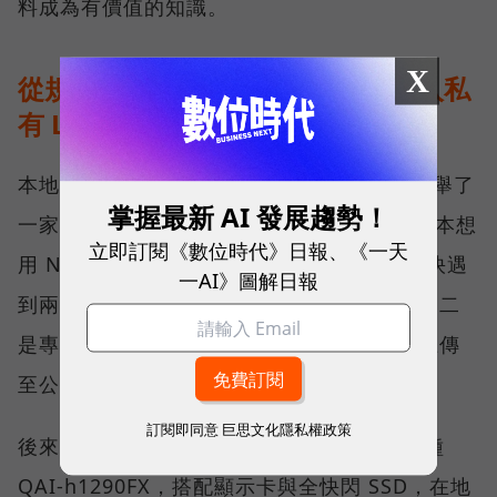
料成為有價值的知識。
X
從規格走到現場：能源公司如何導入私
有 LLM？
本地 AI 實際落地部署會是什麼模樣？劉文義舉了
掌握最新 AI 發展趨勢！
一家約 50 多人的能源公司為例。這家公司原本想
立即訂閱《數位時代》日報、《一天
用 NAS 搭配雲端 AI 建置內部資料庫，但很快遇
一AI》圖解日報
到兩個瓶頸：一是員工查詢時明顯出現卡頓；二
是專利、技術與合約都高度敏感，高層不願上傳
至公有雲，擔心機密資料會有外洩的疑慮。
訂閱即同意
巨思文化隱私權政策
後來，該公司導入 QNAP AI NAS 的旗艦機種
QAI-h1290FX，搭配顯示卡與全快閃 SSD，在地