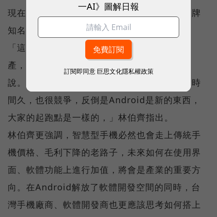
一AI》圖解日報
現在全球新聞版面上，大舉拉抬了宏達電的品牌
知名度。
「這是你花了一百億也不一定達得到的無形資
產，對台灣產業也是一種向上提升，」周永明
訂閱即同意
巨思文化隱私權政策
說。而這樣的故事只是開始。「其他平台問世時
間久，也很競爭，反倒是Android是新的東西，
大家的起跑點是一樣的，」林伯齊指出。
林伯齊更強調，智慧型手機必然也會走上傳統手
機價格、毛利下降的老路子，未來如何在使用界
面、軟體功能上進行加值，將會是產業的重要方
向。在Android解放了軟體開發空間的同時，台
灣手機廠商、軟體開發商也更應該思考如何搭上