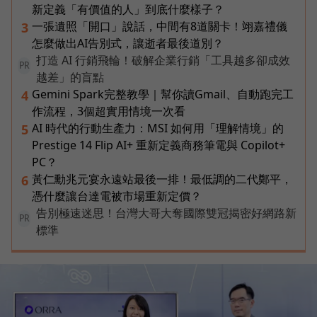
新定義「有價值的人」到底什麼樣子？
一張遺照「開口」說話，中間有8道關卡！翊嘉禮儀
3
怎麼做出AI告別式，讓逝者最後道別？
打造 AI 行銷飛輪！破解企業行銷「工具越多卻成效
PR
越差」的盲點
Gemini Spark完整教學｜幫你讀Gmail、自動跑完工
4
作流程，3個超實用情境一次看
AI 時代的行動生產力：MSI 如何用「理解情境」的
5
Prestige 14 Flip AI+ 重新定義商務筆電與 Copilot+
PC？
黃仁勳兆元宴永遠站最後一排！最低調的二代鄭平，
6
憑什麼讓台達電被市場重新定價？
告別極速迷思！台灣大哥大奪國際雙冠揭密好網路新
PR
標準