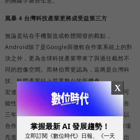
的關鍵字廣告生意。
風暴 4 台灣科技產業更將成受益第三方
無論是站在手機製造或軟體開發的觀點，
Android除了是Google與微軟在作業系統上的對
決之外，更為全球科技產業帶來了與過往截然不
同的想像空間。而林伯齊更認為，這將是台灣科
技、軟體產業站上世界舞台的新機會。
X
宏達電正為台灣的科技廠商示範了一個絕佳的可
能性。多年鎖定在智慧型手機的深耕，讓魯賓在
三年前主動找上宏達電子執行長周永明，雙方以
掌握最新 AI 發展趨勢！
合作模式共同開發了G1、Magic兩款手機。市場
立即訂閱《數位時代》日報、《一天
先進者的優勢也讓兩支手機的報導，撲天蓋地出